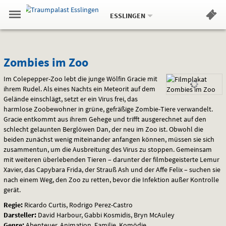
Aktueller
Gehe
Standort:
Weitere
.
zur
ESSLINGEN
Standorte:
Menü
Startseite:
Navigation
Hinweis
Springe
zum
,
zum
.
Standortauswahl
umschalten
und
direkt
Inhalt
Menü
Zombies
Service
Zombies im Zoo
im
Im Colepepper-Zoo lebt die junge Wölfin Gracie mit
ihrem Rudel. Als eines Nachts ein Meteorit auf dem
Zoo
Gelände einschlägt, setzt er ein Virus frei, das
harmlose Zoobewohner in grüne, gefräßige Zombie-Tiere verwandelt.
Gracie entkommt aus ihrem Gehege und trifft ausgerechnet auf den
schlecht gelaunten Berglöwen Dan, der neu im Zoo ist. Obwohl die
beiden zunächst wenig miteinander anfangen können, müssen sie sich
zusammentun, um die Ausbreitung des Virus zu stoppen. Gemeinsam
mit weiteren überlebenden Tieren – darunter der filmbegeisterte Lemur
Xavier, das Capybara Frida, der Strauß Ash und der Affe Felix – suchen sie
nach einem Weg, den Zoo zu retten, bevor die Infektion außer Kontrolle
gerät.
Regie:
Ricardo Curtis, Rodrigo Perez-Castro
Darsteller:
David Harbour, Gabbi Kosmidis, Bryn McAuley
Genre:
Abenteuer, Animation, Familie, Komödie