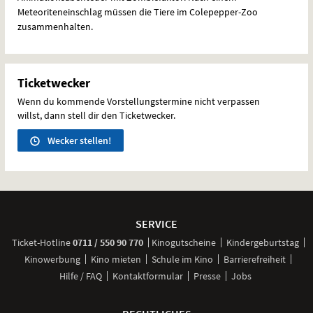
Meteoriteneinschlag müssen die Tiere im Colepepper-Zoo
zusammenhalten.
Ticketwecker
Wenn du kommende Vorstellungstermine nicht verpassen
willst, dann stell dir den Ticketwecker.
Wecker stellen!
Weitere
Navigationsmöglichkeiten
SERVICE
anrufen
Ticket-
Hotline
0711 / 550 90 770
Kinogutscheine
Kindergeburtstag
Kinowerbung
Kino mieten
Schule im Kino
Barrierefreiheit
Hilfe / FAQ
Kontaktformular
Presse
Jobs