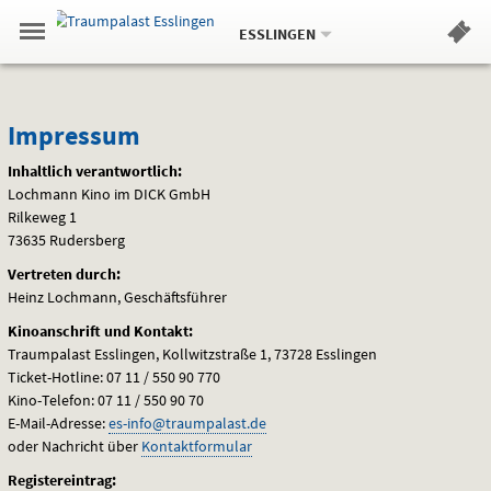
Aktueller
Gehe
Standort:
Weitere
.
zur
ESSLINGEN
Standorte:
Menü
Startseite:
Navigation
Hinweis
Springe
zum
,
zum
.
Standortauswahl
umschalten
und
direkt
Inhalt
Menü
Impressum
Service
Impressum
Inhaltlich verantwortlich:
Lochmann Kino im
DICK
GmbH
Rilkeweg 1
73635 Rudersberg
Vertreten durch:
Heinz Lochmann, Geschäftsführer
Kinoanschrift und Kontakt:
Traumpalast Esslingen, Kollwitzstraße 1, 73728 Esslingen
Ticket-Hotline: 07 11 / 550 90 770
Kino-Telefon: 07 11 / 550 90 70
E-Mail-Adresse:
es-info@traumpalast.de
oder Nachricht über
Kontaktformular
Registereintrag: