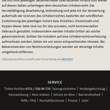
Die uns vom jeweiligen Seitenbetreiber überlassenen Inhalte und Werke
auf diesen Seiten unterliegen dem deutschen Urheberrecht. Die
Vervielfältigung, Bearbeitung, Verbreitung und jede Art der Verwertung
außerhalb der Grenzen des Urheberrechtes bedürfen der schriftlichen
Zustimmung des jeweiligen Autors bzw. Erstellers. Downloads und
Kopien dieser Seite sind nur für den privaten, nicht kommerziellen
Gebrauch gestattet. Insbesondere werden Inhalte Dritter als solche
gekennzeichnet. Sollten Sie trotzdem auf eine Urheberrechtsverletzung
aufmerksam werden, bitten wir um einen entsprechenden Hinweis. Bei
Bekanntwerden von Rechtsverletzungen werden wir derartige Inhalte
umgehend entfernen.
Haftungsausschluss erstellt unter Verwendung von
eRecht24
.
Weitere
Navigationsmöglichkeiten
SERVICE
anrufen
Ticket-
Hotline
0711 / 550 90 770
Kinogutscheine
Kindergeburtstag
Kinowerbung
Kino mieten
Schule im Kino
Barrierefreiheit
Hilfe / FAQ
Kontaktformular
Presse
Jobs