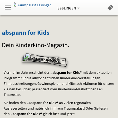
Aktueller
Gehe
Standort:
Weitere
.
zur
ESSLINGEN
Standorte:
Menü
Startseite:
Navigation
Hinweis
Springe
zum
,
zum
.
Standortauswahl
umschalten
und
direkt
Inhalt
Menü
abspann
Service
abspann for Kids
for
Dein Kinderkino-Magazin.
Kids
Viermal im Jahr erscheint der
„abspann for Kids“
mit dem aktuellen
Programm für die allwöchentlichen Kinderkino-Vorstellungen,
Filmbeschreibungen, Gewinnspielen und Mitmach-Aktionen für unsere
kleinen Besucher, präsentiert vom Kinderkino-Maskottchen Livi
Traumstar.
Sie finden den
„abspann for Kids“
an vielen regionalen
Auslagestellen und natürlich in Ihrem Traumpalast! Oder Sie lesen
den
„abspann for Kids“
gleich hier und jetzt: