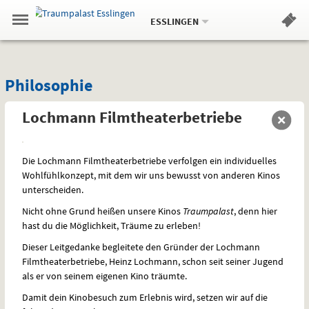
Aktueller
Gehe
Standort:
Weitere
.
zur
ESSLINGEN
Standorte:
Menü
Startseite:
Navigation
Hinweis
Springe
zum
,
zum
.
Standortauswahl
umschalten
und
direkt
Inhalt
Menü
Philosophie
Service
Philosophie
Lochmann Filmtheaterbetriebe
Die Lochmann Filmtheaterbetriebe verfolgen ein individuelles
Wohlfühlkonzept, mit dem wir uns bewusst von anderen Kinos
unterscheiden.
Nicht ohne Grund heißen unsere Kinos
Traumpalast
, denn hier
hast du die Möglichkeit, Träume zu erleben!
Dieser Leitgedanke begleitete den Gründer der Lochmann
Filmtheaterbetriebe, Heinz Lochmann, schon seit seiner Jugend
als er von seinem eigenen Kino träumte.
Damit dein Kinobesuch zum Erlebnis wird, setzen wir auf die