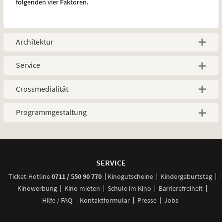
folgenden vier Faktoren.
Architektur
Service
Crossmedialität
Programmgestaltung
Weitere
Navigationsmöglichkeiten
SERVICE
anrufen
Ticket-
Hotline
0711 / 550 90 770
Kinogutscheine
Kindergeburtstag
Kinowerbung
Kino mieten
Schule im Kino
Barrierefreiheit
Hilfe / FAQ
Kontaktformular
Presse
Jobs