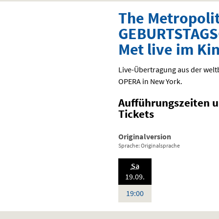
The Metropoli
GEBURTSTAGSG
Met live im Ki
Live-Übertragung aus der we
OPERA
in New York.
Aufführungszeiten 
Tickets
Originalversion
Sprache: Originalsprache
.,
Sa
2026:
19.09.
Uhr
19:00