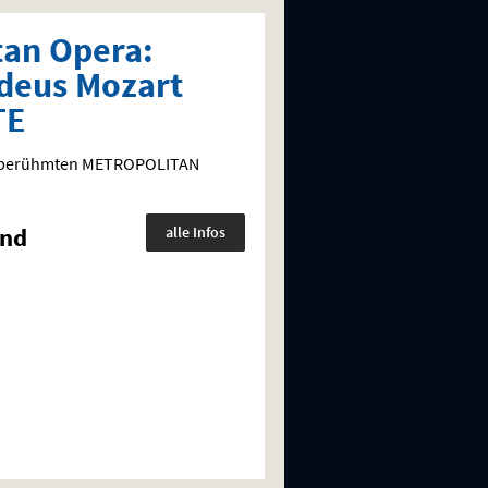
tan Opera:
deus Mozart
TE
ltberühmten
METROPOLITAN
und
alle Infos