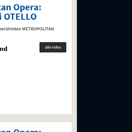
tan Opera:
i OTELLO
ltberühmten
METROPOLITAN
und
alle Infos