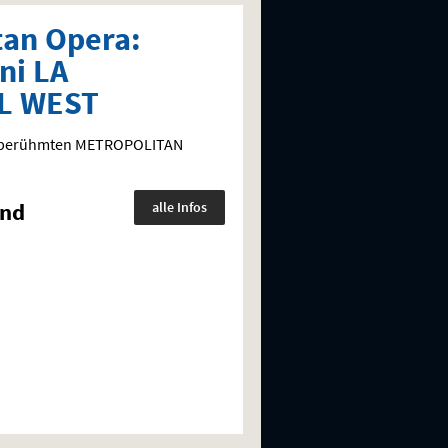
tan Opera:
ni LA
L WEST
ltberühmten
METROPOLITAN
und
alle Infos