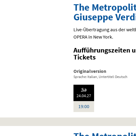
The Metropoli
Giuseppe Verd
Live-Übertragung aus der we
OPERA
in New York.
Aufführungszeiten 
Tickets
Originalversion
Sprache: Italian, Untertitel: Deutsch
.,
Sa
20
:
24.04.
27
Uhr
19:00