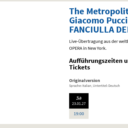
The Metropoli
Giacomo Pucci
FANCIULLA DE
Live-Übertragung aus der we
OPERA
in New York.
Aufführungszeiten 
Tickets
Originalversion
Sprache: Italian, Untertitel: Deutsch
.,
Sa
20
:
23.01.
27
Uhr
19:00