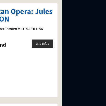
tan Opera: Jules
NON
ltberühmten
METROPOLITAN
und
alle Infos