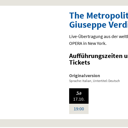
The Metropoli
Giuseppe Ver
Live-Übertragung aus der we
OPERA
in New York.
Aufführungszeiten 
Tickets
Originalversion
Sprache: Italian, Untertitel: Deutsch
.,
Sa
2026:
17.10.
Uhr
19:00