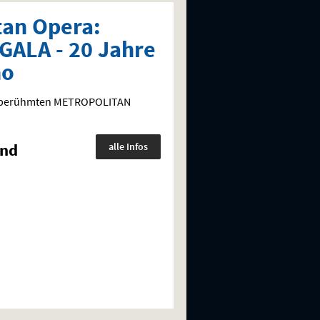
tan Opera:
ALA - 20 Jahre
no
ltberühmten
METROPOLITAN
und
alle Infos