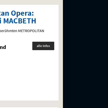
tan Opera:
di MACBETH
ltberühmten
METROPOLITAN
und
alle Infos