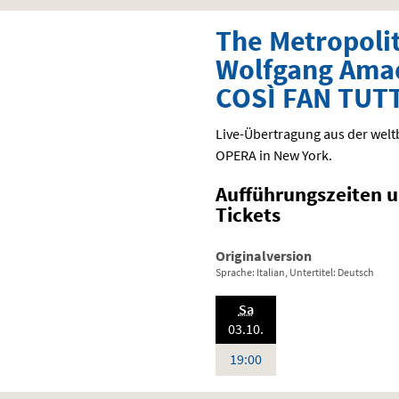
The Metropoli
Wolfgang Ama
COSÌ FAN TUT
Live-Übertragung aus der we
OPERA
in New York.
Aufführungszeiten 
Tickets
Originalversion
Sprache: Italian, Untertitel: Deutsch
.,
Sa
2026:
03.10.
Uhr
19:00