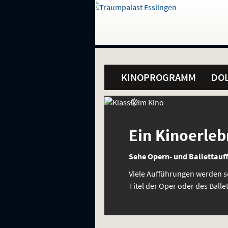
Gehe
zur
Startseite:
Standortauswahl
Navigation
Hinweis
Springe
zum
,
zum
.
und
direkt
Inhalt
Menü
Hauptmenü
Service
KINOPROGRAMM
DOL
Sondervorstellungen
Klassik
und
im
spezielle
Ein Kinoerleb
Interessen
Kino
Sehe Opern- und Ballettauf
Viele Aufführungen werden soga
Titel der Oper oder des Ball