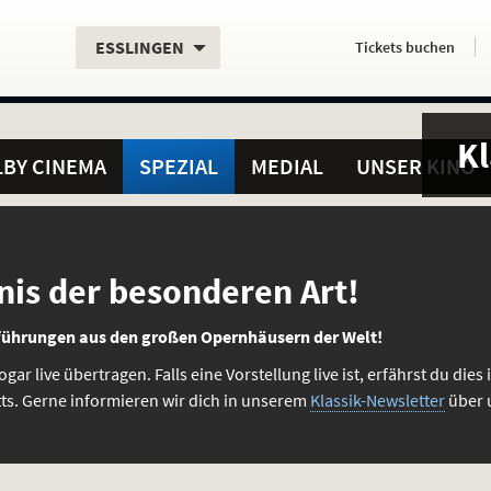
Aktueller
Servicefunktionen
Aktuelles
Hier
.
.
ESSLINGEN
Tickets
buchen
Standort:
Weitere
Programm:
einfach
Standorte:
online
Kl
BY CINEMA
SPEZIAL
MEDIAL
UNSER KINO
nis der besonderen Art!
führungen aus den großen Opernhäusern der Welt!
r live übertragen. Falls eine Vorstellung live ist, erfährst du dies 
etts. Gerne informieren wir dich in unserem
Klassik-Newsletter
über 