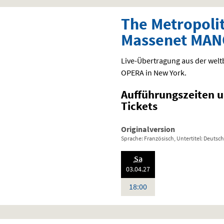
The Metropoli
Massenet MA
Live-Übertragung aus der we
OPERA
in New York.
Aufführungszeiten 
Tickets
Originalversion
Sprache: Französisch, Untertitel: Deutsch
.,
Sa
20
:
03.04.
27
Uhr
18:00