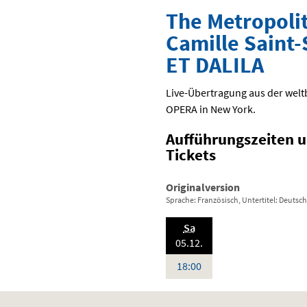
The Metropoli
Camille Saint
ET DALILA
Live-Übertragung aus der we
OPERA
in New York.
Aufführungszeiten 
Tickets
Originalversion
Sprache: Französisch, Untertitel: Deutsch
.,
Sa
2026:
05.12.
Uhr
18:00