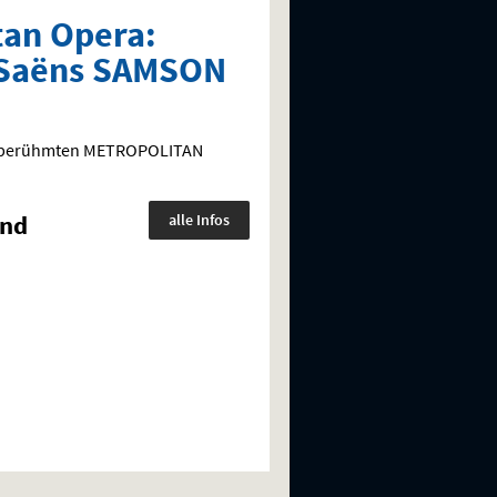
tan Opera:
-Saëns SAMSON
ltberühmten
METROPOLITAN
und
alle Infos