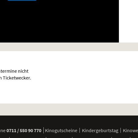
termine nicht
en Ticketwecker.
ine
0711 / 550 90 770
Kinogutscheine
Kindergeburtstag
Kinow