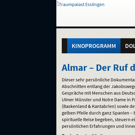
Gehe
zur
Startseite:
Standortauswahl
Navigation
Hinweis
Springe
zum
,
zum
.
und
direkt
Inhalt
Menü
Hauptmenü
Service
KINOPROGRAMM
DOL
Almar
Almar – Der Ruf
–
Dieser sehr persönliche Dokumentarf
Der
Abschnitten entlang der Jakobsweg
Gespräche mit Menschen aus Deutsc
Ruf
Ulmer Münster und Notre Dame in Pa
(Baskenland & Kantabrien) sowie den
des
gelben Pfeile durch ganz Spanien – b
spirituelle Reise begeben, steuern 
Jakobwegs
persönlichen Erfahrungen und inne