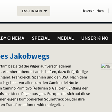
Aktueller
Servicefunktionen
Aktuelles
Hier
.
.
ESSLINGEN
Tickets
buchen
Standort:
Weitere
Programm:
einfach
Standorte:
online
BY CINEMA
SPEZIAL
MEDIAL
UNSER KINO
 des Jakobwegs
ilm begleitet die Pilger auf verschiedenen
e. Atemberaubende Landschaften, dazu tiefgründige
hland, Frankreich, Spanien und den
USA
. Nach dem
ris geht es vor allem um den Camino del Norte
 Camino Primitivo (Asturien & Galicien). Entlang der
is ans Meer. Pilger aus ganz Europa, die sich auf diese
einen eigens komponierten Soundtrack bei, der ihre
ren Transformationen widerspiegelt…