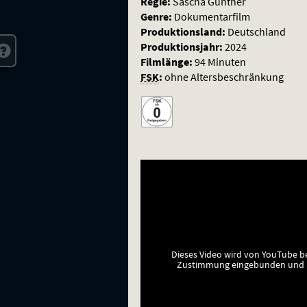
Regie:
Sascha Günther
Genre:
Dokumentarfilm
Produktionsland:
Deutschland
Produktionsjahr:
2024
Filmlänge:
94 Minuten
FSK
:
ohne Altersbeschränkung
Dieses Video wird von YouTube b
Zustimmung eingebunden und a