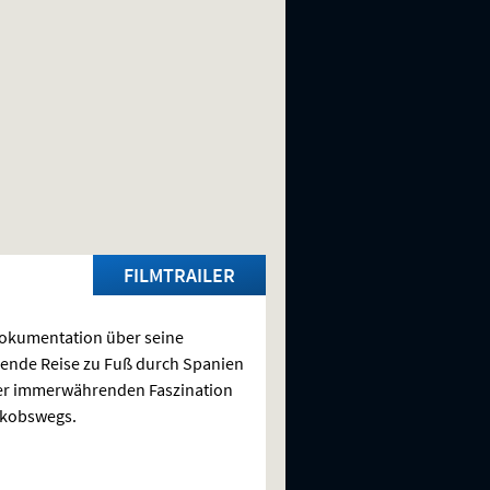
FILMTRAILER
okumentation über seine
ende Reise zu Fuß durch Spanien
er immerwährenden Faszination
akobswegs.