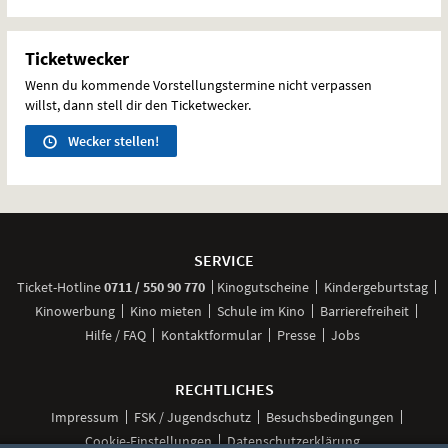
Ticketwecker
Wenn du kommende Vorstellungstermine nicht verpassen
willst, dann stell dir den Ticketwecker.
Wecker stellen!
Weitere
Navigationsmöglichkeiten
SERVICE
anrufen
Ticket-
Hotline
0711 / 550 90 770
Kinogutscheine
Kindergeburtstag
Kinowerbung
Kino mieten
Schule im Kino
Barrierefreiheit
Hilfe / FAQ
Kontaktformular
Presse
Jobs
RECHTLICHES
Impressum
FSK / Jugendschutz
Besuchsbedingungen
Cookie-Einstellungen
Datenschutzerklärung