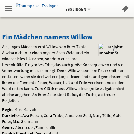
Aktueller
Gehe
Standort:
Weitere
.
zur
ESSLINGEN
Standorte:
Menü
Startseite:
Navigation
Hinweis
Springe
zum
,
zum
.
Standortauswahl
umschalten
und
direkt
Inhalt
Menü
Ein
Service
Ein Mädchen namens Willow
Mädchen
Als junges Mädchen erbt Willow von ihrer Tante
Alwina nicht nur einen mysteriösen Wald und ein
namens
windschiefes Häuschen, sondern auch ihre
Hexenkräfte. Ein großes Erbe, das auch große Konsequenzen und viel
Willow
Verantwortung mit sich bringt: Denn Willow kann ihre Feuerkraft nur
entfalten, wenn sie drei weitere junge Hexen findet und gemeinsam mit
ihnen die Elemente Feuer, Wasser, Luft und Erde vereinen und so den
Wald retten kann. Zum Glück muss Willow diese große Aufgabe nicht
alleine angehen. An ihrer Seite steht Rufus, der Fuchs, als treuer
Begleiter.
Regie:
Mike Marzuk
Darsteller:
Ava Petsch, Cora Trube, Anna von Seld, Mary Tölle, Golo
Euler, Max Giermann
Genre:
Abenteuer/Familienfilm
Produktionsland:
Deutschland