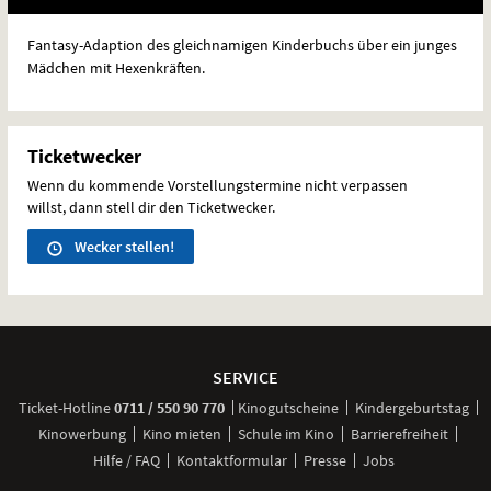
Fantasy-Adaption des gleichnamigen Kinderbuchs über ein junges
Mädchen mit Hexenkräften.
Ticketwecker
Wenn du kommende Vorstellungstermine nicht verpassen
willst, dann stell dir den Ticketwecker.
Wecker stellen!
Weitere
Navigationsmöglichkeiten
SERVICE
anrufen
Ticket-
Hotline
0711 / 550 90 770
Kinogutscheine
Kindergeburtstag
Kinowerbung
Kino mieten
Schule im Kino
Barrierefreiheit
Hilfe / FAQ
Kontaktformular
Presse
Jobs