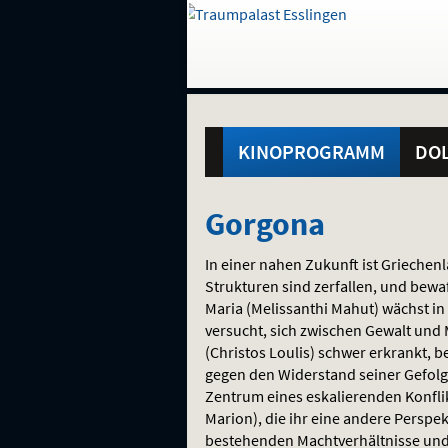
Gehe
zur
Startseite:
Standortauswahl
Navigation
Hinweis
Springe
zum
,
zum
.
und
direkt
Inhalt
Menü
Hauptmenü
Service
KINOPROGRAMM
DOL
Gorgona
Gorgona
In einer nahen Zukunft ist Griechen
Strukturen sind zerfallen, und bewa
Maria (Melissanthi Mahut) wächst 
versucht, sich zwischen Gewalt un
(Christos Loulis) schwer erkrankt, b
gegen den Widerstand seiner Gefolgs
Zentrum eines eskalierenden Konflikts
Marion), die ihr eine andere Perspek
bestehenden Machtverhältnisse und v