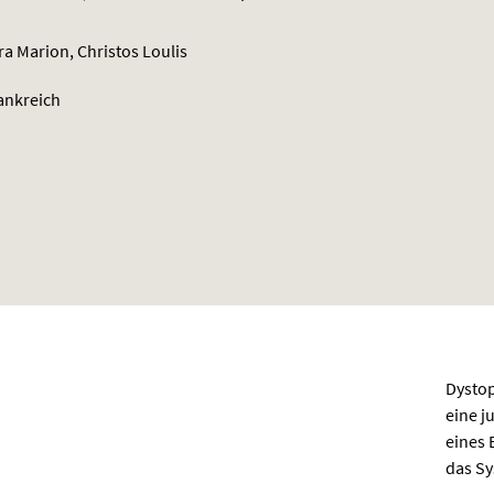
a Marion, Christos Loulis
ankreich
Dystop
eine j
eines 
das Sy