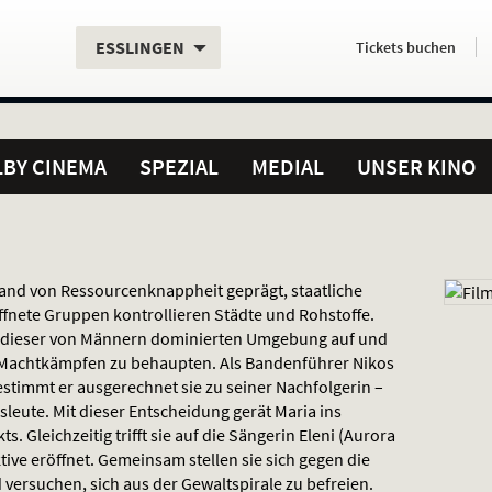
Aktueller
Servicefunktionen
Aktuelles
Hier
.
.
ESSLINGEN
Tickets
buchen
Standort:
Weitere
Programm:
einfach
Standorte:
online
BY CINEMA
SPEZIAL
MEDIAL
UNSER KINO
land von Ressourcenknappheit geprägt, staatliche
ffnete Gruppen kontrollieren Städte und Rohstoffe.
in dieser von Männern dominierten Umgebung auf und
d Machtkämpfen zu behaupten. Als Bandenführer Nikos
estimmt er ausgerechnet sie zu seiner Nachfolgerin –
leute. Mit dieser Entscheidung gerät Maria ins
. Gleichzeitig trifft sie auf die Sängerin Eleni (Aurora
tive eröffnet. Gemeinsam stellen sie sich gegen die
ersuchen, sich aus der Gewaltspirale zu befreien.