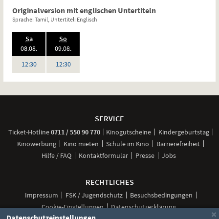
Originalversion mit englischen Untertiteln
Sprache: Tamil, Untertitel: Englisch
.,
.,
Sa
So
2026:
2026:
08.08.
09.08.
Uhr
Uhr
12:30
12:30
Weitere
Navigationsmöglichkeiten
SERVICE
anrufen
Ticket-
Hotline
0711 / 550 90 770
Kinogutscheine
Kindergeburtstag
Kinowerbung
Kino mieten
Schule im Kino
Barrierefreiheit
Hilfe / FAQ
Kontaktformular
Presse
Jobs
RECHTLICHES
Impressum
FSK / Jugendschutz
Besuchsbedingungen
Cookie-Einstellungen
Datenschutzerklärung
×
Datenschutzeinstellungen