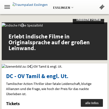
Aktueller
Gehe
Standort:
Weitere
.
zur
ESSLINGEN
Standorte:
Menü
Startseite:
Navigation
Hinweis
Springe
zum
,
zum
.
Standortauswahl
umschalten
Indische Filme
und
direkt
Inhalt
Menü
Sondervorstellungen
Spezial
Service
und
spezielle
Erlebt indische Filme in
Interessen
Originalsprache auf der großen
Leinwand.
DC - OV Tamil & engl. Ut.
Tamilischer Action-Thriller über fatale Leidenschaft, blutige
Allianzen und die Frage, wie hoch der Preis für das nackte
Überleben ist.
Tickets
alle Infos