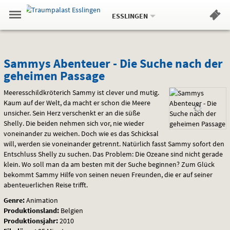
Aktueller
Gehe
Standort:
Weitere
.
zur
ESSLINGEN
Standorte:
Menü
Startseite:
Navigation
Hinweis
Springe
zum
,
zum
.
Standortauswahl
umschalten
und
direkt
Inhalt
Menü
Sammys
Service
Sammys Abenteuer - Die Suche nach der
geheimen Passage
Abenteuer
Meeresschildkröterich Sammy ist clever und mutig.
-
Kaum auf der Welt, da macht er schon die Meere
unsicher. Sein Herz verschenkt er an die süße
Die
Shelly. Die beiden nehmen sich vor, nie wieder
Suche
voneinander zu weichen. Doch wie es das Schicksal
will, werden sie voneinander getrennt. Natürlich fasst Sammy sofort den
nach
Entschluss Shelly zu suchen. Das Problem: Die Ozeane sind nicht gerade
klein. Wo soll man da am besten mit der Suche beginnen? Zum Glück
der
bekommt Sammy Hilfe von seinen neuen Freunden, die er auf seiner
abenteuerlichen Reise trifft.
geheimen
Genre:
Animation
Produktionsland:
Belgien
Passage
Produktionsjahr:
2010