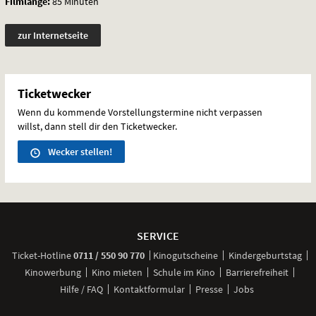
Filmlänge:
85 Minuten
zur Internetseite
Ticketwecker
Wenn du kommende Vorstellungstermine nicht verpassen
willst, dann stell dir den Ticketwecker.
Wecker stellen!
Weitere
Navigationsmöglichkeiten
SERVICE
anrufen
Ticket-
Hotline
0711 / 550 90 770
Kinogutscheine
Kindergeburtstag
Kinowerbung
Kino mieten
Schule im Kino
Barrierefreiheit
Hilfe / FAQ
Kontaktformular
Presse
Jobs