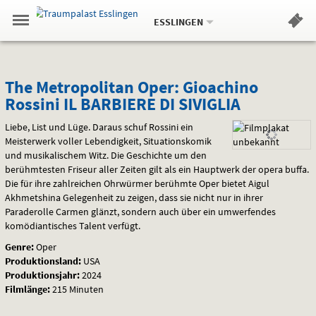
Aktueller
Gehe
Standort:
Weitere
.
zur
ESSLINGEN
Standorte:
Menü
Startseite:
Navigation
Hinweis
Springe
zum
,
zum
.
Standortauswahl
umschalten
und
direkt
Inhalt
Menü
The
Service
The Metropolitan Oper: Gioachino
Rossini IL BARBIERE DI SIVIGLIA
Metropolitan
Liebe, List und Lüge. Daraus schuf Rossini ein
Oper:
Meisterwerk voller Lebendigkeit, Situationskomik
und musikalischem Witz. Die Geschichte um den
Gioachino
berühmtesten Friseur aller Zeiten gilt als ein Hauptwerk der opera buffa.
Rossini
Die für ihre zahlreichen Ohrwürmer berühmte Oper bietet Aigul
Akhmetshina Gelegenheit zu zeigen, dass sie nicht nur in ihrer
IL
Paraderolle Carmen glänzt, sondern auch über ein umwerfendes
komödiantisches Talent verfügt.
BARBIERE
Genre:
Oper
Produktionsland:
USA
DI
Produktionsjahr:
2024
Filmlänge:
215 Minuten
SIVIGLIA