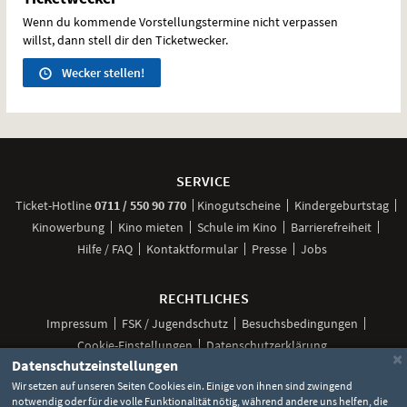
Wenn du kommende Vorstellungstermine nicht verpassen
willst, dann stell dir den Ticketwecker.
Wecker stellen!
Weitere
Navigationsmöglichkeiten
SERVICE
anrufen
Ticket-
Hotline
0711 / 550 90 770
Kinogutscheine
Kindergeburtstag
Kinowerbung
Kino mieten
Schule im Kino
Barrierefreiheit
Hilfe / FAQ
Kontaktformular
Presse
Jobs
RECHTLICHES
Impressum
FSK / Jugendschutz
Besuchsbedingungen
Cookie-Einstellungen
Datenschutzerklärung
×
Datenschutzeinstellungen
Wir setzen auf unseren Seiten Cookies ein. Einige von ihnen sind zwingend
notwendig oder für die volle Funktionalität nötig, während andere uns helfen, die