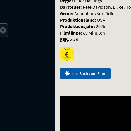
Regie:
Peter Hastings
Darsteller:
Pete Davidson, Lil Rel H
Genre:
Animation/Komödie
Produktionsland:
USA
Produktionsjahr:
2025
Filmlänge:
89 Minuten
FSK
:
ab 6
das
Buch
zum Film