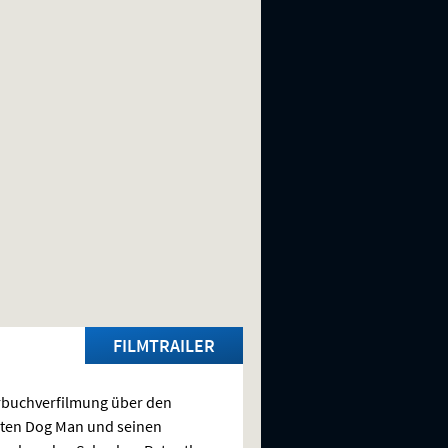
FILMTRAILER
rbuchverfilmung über den
sten Dog Man und seinen