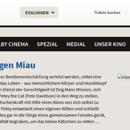
Aktueller
Servicefunktionen
Aktuelles
Hier
.
.
ESSLINGEN
Tickets
buchen
Standort:
Weitere
Programm:
einfach
Standorte:
online
BY CINEMA
SPEZIAL
MEDIAL
UNSER KINO
gen Miau
iner Bombenentschärfung verletzt werden, rettet eine
 das Leben – aus menschlichem Körper und Hundekopf
Dienst der Gerechtigkeit ist Dog Mans Mission, sich
ey the Cat (Pete Davidson) in den Weg zu stellen,
hurkenkraft mit Hilfe eines Klons von sich selbst zu
 Petey entwickelt einen eigenen Willen und schließt
etey gar in die Fänge eines gemeinsamen Feindes gerät,
lität begraben, um das kleine Kätzchen zu retten …