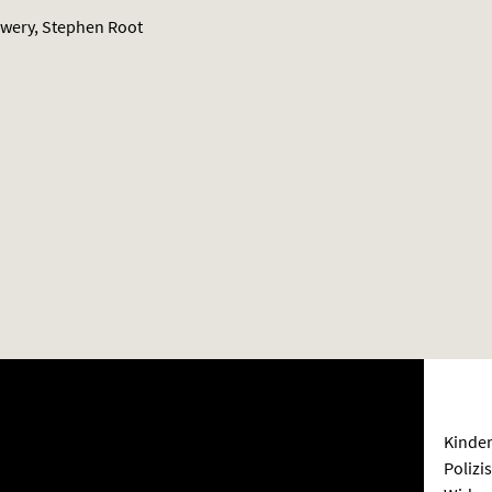
owery, Stephen Root
Kinde
Polizi