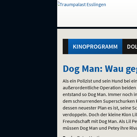
Gehe
zur
Startseite:
Standortauswahl
Navigation
Hinweis
Springe
zum
,
zum
.
und
direkt
Inhalt
Menü
Hauptmenü
Service
KINOPROGRAMM
DOL
Dog
Dog Man: Wau ge
Man:
Als ein Polizist und sein Hund bei e
Wau
außerordentliche Operation beiden
entstand so Dog Man. Immer noch im 
gegen
dem schnurrenden Superschurken Pet
dessen neuester Plan es ist, seine Sc
Miau
verdoppeln. Doch der kleine Klon Lil
Freundschaft mit Dog Man. Als Lil P
müssen Dog Man und Petey ihre Riva