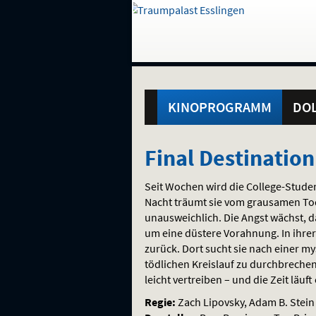
Gehe
zur
Startseite:
Standortauswahl
Navigation
Hinweis
Springe
zum
,
zum
.
und
direkt
Inhalt
Menü
Hauptmenü
Service
KINOPROGRAMM
DOL
Final
Final Destination
Destination:
Seit Wochen wird die College-Studen
Bloodlines
Nacht träumt sie vom grausamen Tod
unausweichlich. Die Angst wächst, d
um eine düstere Vorahnung. In ihrer
zurück. Dort sucht sie nach einer my
tödlichen Kreislauf zu durchbrechen.
leicht vertreiben – und die Zeit läu
Regie:
Zach Lipovsky, Adam B. Stein