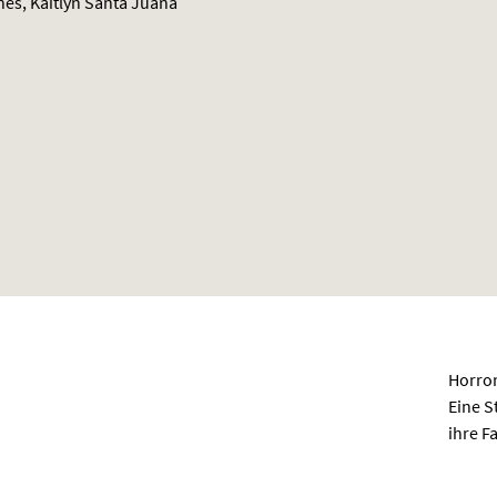
nes, Kaitlyn Santa Juana
Horror
Eine S
ihre F