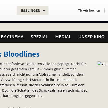
Aktueller
Servicefunktionen
Aktuelles
Hier
.
.
ESSLINGEN
Tickets
buchen
Standort:
Weitere
Programm:
einfach
Standorte:
online
BY CINEMA
SPEZIAL
MEDIAL
UNSER KINO
: Bloodlines
tin Stefanie von düsteren Visionen geplagt. Nacht für
 ihrer gesamten Familie – immer gleich, immer
ass es sich nicht nur um Albträume handelt, sondern
 Verzweiflung kehrt Stefanie in ihre Heimatstadt
steriösen Person, die der Schlüssel sein soll, um den
 Doch die Schatten des Schicksals lassen sich nicht so
ft erbarmungslos gegen sie …