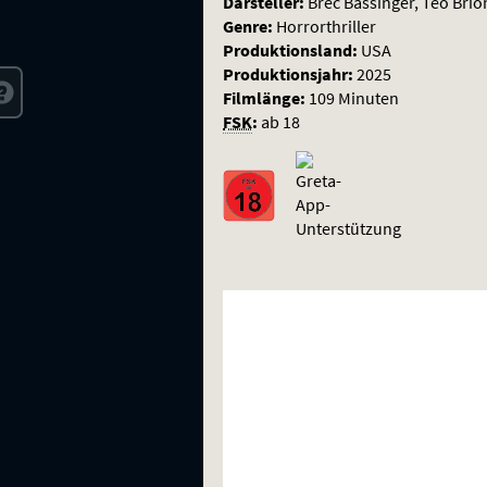
Darsteller:
Brec Bassinger, Teo Brio
Genre:
Horrorthriller
Produktionsland:
USA
Produktionsjahr:
2025
Filmlänge:
109 Minuten
FSK
:
ab 18