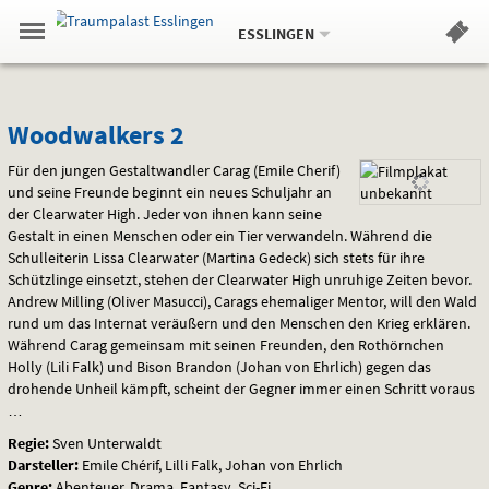
Aktueller
Gehe
Standort:
Weitere
.
zur
ESSLINGEN
Standorte:
Menü
Startseite:
Navigation
Hinweis
Springe
zum
,
zum
.
Standortauswahl
umschalten
und
direkt
Inhalt
Menü
Woodwalkers
Service
Woodwalkers 2
2
Für den jungen Gestaltwandler Carag (Emile Cherif)
und seine Freunde beginnt ein neues Schuljahr an
der Clearwater High. Jeder von ihnen kann seine
Gestalt in einen Menschen oder ein Tier verwandeln. Während die
Schulleiterin Lissa Clearwater (Martina Gedeck) sich stets für ihre
Schützlinge einsetzt, stehen der Clearwater High unruhige Zeiten bevor.
Andrew Milling (Oliver Masucci), Carags ehemaliger Mentor, will den Wald
rund um das Internat veräußern und den Menschen den Krieg erklären.
Während Carag gemeinsam mit seinen Freunden, den Rothörnchen
Holly (Lili Falk) und Bison Brandon (Johan von Ehrlich) gegen das
drohende Unheil kämpft, scheint der Gegner immer einen Schritt voraus
…
Regie:
Sven Unterwaldt
Darsteller:
Emile Chérif, Lilli Falk, Johan von Ehrlich
Genre:
Abenteuer, Drama, Fantasy, Sci-Fi