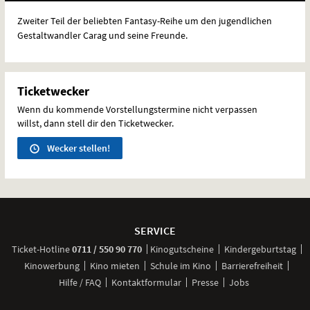
Zweiter Teil der beliebten Fantasy-Reihe um den jugendlichen
Gestaltwandler Carag und seine Freunde.
Ticketwecker
Wenn du kommende Vorstellungstermine nicht verpassen
willst, dann stell dir den Ticketwecker.
Wecker stellen!
Weitere
Navigationsmöglichkeiten
SERVICE
anrufen
Ticket-
Hotline
0711 / 550 90 770
Kinogutscheine
Kindergeburtstag
Kinowerbung
Kino mieten
Schule im Kino
Barrierefreiheit
Hilfe / FAQ
Kontaktformular
Presse
Jobs