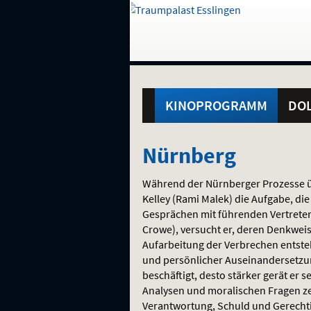
Gehe
zur
Startseite:
Standortauswahl
Navigation
Hinweis
Springe
zum
,
zum
.
und
direkt
Inhalt
Menü
Hauptmenü
Service
KINOPROGRAMM
DOL
Nürnberg
Nürnberg
Während der Nürnberger Prozesse ü
Kelley (Rami Malek) die Aufgabe, di
Gesprächen mit führenden Vertreter
Crowe), versucht er, deren Denkweise
Aufarbeitung der Verbrechen entste
und persönlicher Auseinandersetzung
beschäftigt, desto stärker gerät er 
Analysen und moralischen Fragen zei
Verantwortung, Schuld und Gerechti