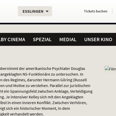
Aktueller
Servicefunktionen
Aktuelles
Hier
.
.
ESSLINGEN
Tickets
buchen
Standort:
Weitere
Programm:
einfach
Standorte:
online
BY CINEMA
SPEZIAL
MEDIAL
UNSER KINO
bernimmt der amerikanische Psychiater Douglas
e angeklagten NS-Funktionäre zu untersuchen. In
n des Regimes, darunter Hermann Göring (Russell
n und Motive zu verstehen. Parallel zur juristischen
ht ein Spannungsfeld zwischen Anklage, Verteidigung
. Je intensiver Kelley sich mit den Angeklagten
selbst in einen inneren Konflikt. Zwischen Verhören,
gt sich ein historischer Moment, in dem
gkeit verhandelt werden.