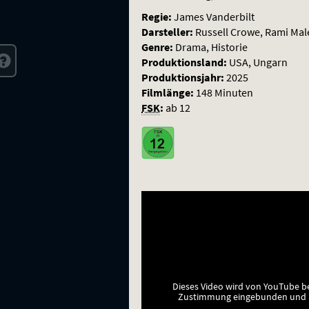
Regie:
James Vanderbilt
Darsteller:
Russell Crowe, Rami Male
Genre:
Drama, Historie
Produktionsland:
USA, Ungarn
Produktionsjahr:
2025
Filmlänge:
148 Minuten
FSK
:
ab 12
Dieses Video wird von YouTube b
Zustimmung eingebunden und a