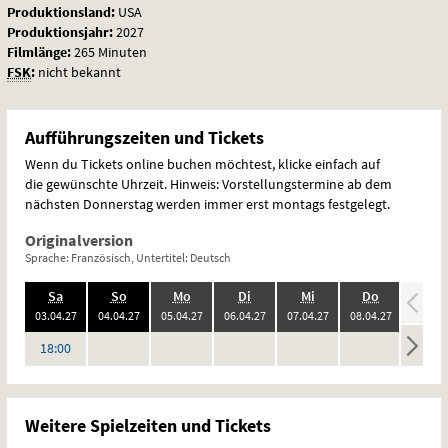
Produktionsland:
USA
Produktionsjahr:
2027
Filmlänge:
265 Minuten
FSK
:
nicht bekannt
Aufführungszeiten und Tickets
Wenn du Tickets online buchen möchtest, klicke einfach auf
die gewünschte Uhrzeit. Hinweis: Vorstellungstermine ab dem
nächsten Donnerstag werden immer erst montags festgelegt.
Originalversion
Sprache: Französisch, Untertitel: Deutsch
.,
.,
.,
.,
.,
.,
.,
Sa
So
Mo
Di
Mi
Do
Fr
20
:
20
:
20
:
20
:
20
:
20
:
2
03.04.
27
04.04.
27
05.04.
27
06.04.
27
07.04.
27
08.04.
27
09.04.
keine
keine
keine
keine
keine
keine
Uhr
18:00
Vorstellungen
Vorstellungen
Vorstellungen
Vorstellungen
Vorstellungen
Vorstel
Weitere Spielzeiten und Tickets