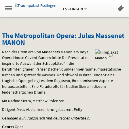
Aktueller
Gehe
Standort:
Weitere
.
zur
ESSLINGEN
Standorte:
Menü
Startseite:
Navigation
Hinweis
Springe
zum
,
zum
.
Standortauswahl
umschalten
und
direkt
Inhalt
Menü
The
Service
The Metropolitan Opera: Jules Massenet
MANON
Metropolitan
Nach der Premiere von Massenets Manon am Royal
Opera:
Opera House Covent Garden lobte Die Presse „die
inspirierte Auswahl der Schauplätze“ – die
Jules
berühmten grauen Pariser Dächer, dunkle Innenräume, majestätische
Massenet
Kirchen und glitzernde Kasinos. Und obwohl in ihrer Tendenz eine
tragische Oper, gelingt es dem Regisseur, ihre komischen Aspekte
MANON
herauszustellen. Eine Paraderolle für Nadine Sierra in diesem
leidenschaftlichen Drama.
Mit Nadine Sierra, Matthew Polenzani
Dirigent: Yves Abel, Inszenierung: Laurent Pelly
Gesungen auf Französisch (mit deutschen Untertiteln)
Genre:
Oper