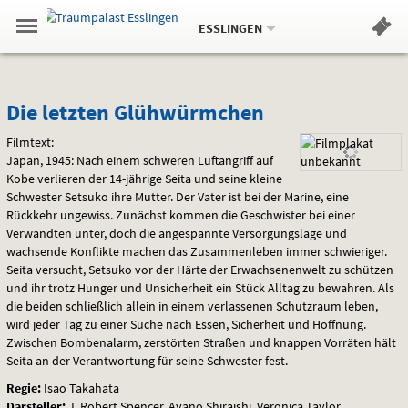
Aktueller
Gehe
Standort:
Weitere
.
zur
ESSLINGEN
Standorte:
Menü
Startseite:
Navigation
Hinweis
Springe
zum
,
zum
.
Standortauswahl
umschalten
und
direkt
Inhalt
Menü
Die
Service
Die letzten Glühwürmchen
letzten
Filmtext:
Japan, 1945: Nach einem schweren Luftangriff auf
Glühwürmchen
Kobe verlieren der 14-jährige Seita und seine kleine
Schwester Setsuko ihre Mutter. Der Vater ist bei der Marine, eine
Rückkehr ungewiss. Zunächst kommen die Geschwister bei einer
Verwandten unter, doch die angespannte Versorgungslage und
wachsende Konflikte machen das Zusammenleben immer schwieriger.
Seita versucht, Setsuko vor der Härte der Erwachsenenwelt zu schützen
und ihr trotz Hunger und Unsicherheit ein Stück Alltag zu bewahren. Als
die beiden schließlich allein in einem verlassenen Schutzraum leben,
wird jeder Tag zu einer Suche nach Essen, Sicherheit und Hoffnung.
Zwischen Bombenalarm, zerstörten Straßen und knappen Vorräten hält
Seita an der Verantwortung für seine Schwester fest.
Regie:
Isao Takahata
Darsteller:
J. Robert Spencer, Ayano Shiraishi, Veronica Taylor