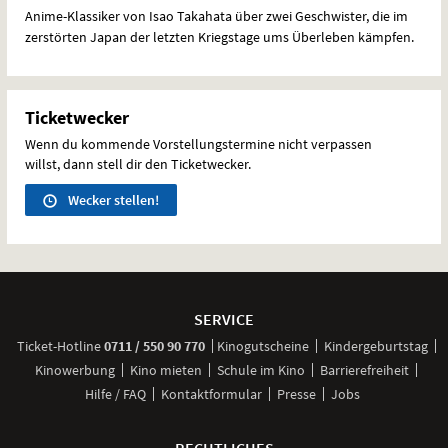
Anime-Klassiker von Isao Takahata über zwei Geschwister, die im
zerstörten Japan der letzten Kriegstage ums Überleben kämpfen.
Ticketwecker
Wenn du kommende Vorstellungstermine nicht verpassen
willst, dann stell dir den Ticketwecker.
Wecker stellen!
Weitere
Navigationsmöglichkeiten
SERVICE
anrufen
Ticket-
Hotline
0711 / 550 90 770
Kinogutscheine
Kindergeburtstag
Kinowerbung
Kino mieten
Schule im Kino
Barrierefreiheit
Hilfe / FAQ
Kontaktformular
Presse
Jobs