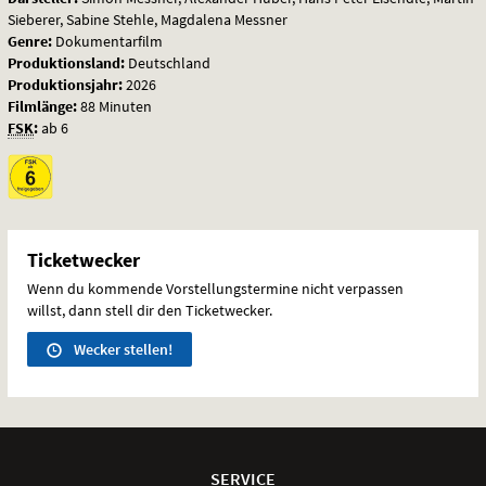
Sieberer, Sabine Stehle, Magdalena Messner
Genre:
Dokumentarfilm
Produktionsland:
Deutschland
Produktionsjahr:
2026
Filmlänge:
88 Minuten
FSK
:
ab 6
Ticketwecker
Wenn du kommende Vorstellungstermine nicht verpassen
willst, dann stell dir den Ticketwecker.
Wecker stellen!
Weitere
Navigationsmöglichkeiten
SERVICE