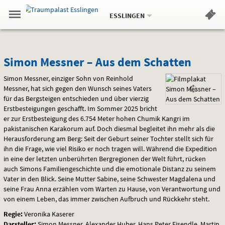
Aktueller
Gehe
Standort:
Weitere
.
zur
ESSLINGEN
Standorte:
Menü
Startseite:
Navigation
Hinweis
Springe
zum
,
zum
.
Standortauswahl
umschalten
und
direkt
Inhalt
Menü
Simon
Service
Simon Messner – Aus dem Schatten
Messner
Simon Messner, einziger Sohn von Reinhold
Messner, hat sich gegen den Wunsch seines Vaters
–
für das Bergsteigen entschieden und über vierzig
Erstbesteigungen geschafft. Im Sommer 2025 bricht
Aus
er zur Erstbesteigung des 6.754 Meter hohen Chumik Kangri im
pakistanischen Karakorum auf. Doch diesmal begleitet ihn mehr als die
dem
Herausforderung am Berg: Seit der Geburt seiner Tochter stellt sich für
ihn die Frage, wie viel Risiko er noch tragen will. Während die Expedition
Schatten
in eine der letzten unberührten Bergregionen der Welt führt, rücken
auch Simons Familiengeschichte und die emotionale Distanz zu seinem
Vater in den Blick. Seine Mutter Sabine, seine Schwester Magdalena und
seine Frau Anna erzählen vom Warten zu Hause, von Verantwortung und
von einem Leben, das immer zwischen Aufbruch und Rückkehr steht.
Regie:
Veronika Kaserer
Darsteller:
Simon Messner, Alexander Huber, Hans Peter Eisendle, Martin