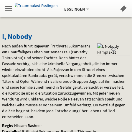
Aktueller
Gehe
Standort:
Weitere
.
zur
ESSLINGEN
Standorte:
Menü
Startseite:
Navigation
Hinweis
Springe
zum
,
zum
.
Standortauswahl
umschalten
und
direkt
Inhalt
Menü
I,
Service
I, Nobody
Nobody
Nach außen führt Rajeevan (Prithviraj Sukumaran)
ein unauffälliges Leben mit seiner Frau (Parvathy
Thiruvothu) und seiner Tochter. Doch hinter der
Fassade verbirgt sich eine kriminelle Vergangenheit, die ihn immer
wieder einzuholen droht. Als Rajeevan in den Strudel eines
spektakulären Bankraubs gerät, verschwimmen die Grenzen zwischen
Täter und Opfer. Während rivalisierende Gruppen Jagd auf ihn machen
und seine Familie zunehmend in Gefahr gerät, versucht er verzweifelt,
die Kontrolle über die Situation zurückzugewinnen. Mit jeder neuen
Wendung wird unklarer, welche Rolle Rajeevan tatsächlich spielt und
welche Geheimnisse er vor seinem Umfeld verbirgt. Ein Wettlauf gegen
die Zeit beginnt, bei dem jede Entscheidung über Leben und Tod
entscheiden kann.
Regie:
Nissam Basheer
Darsteller:
Prithviraj Sukumaran, Parvathy Thiruvothu