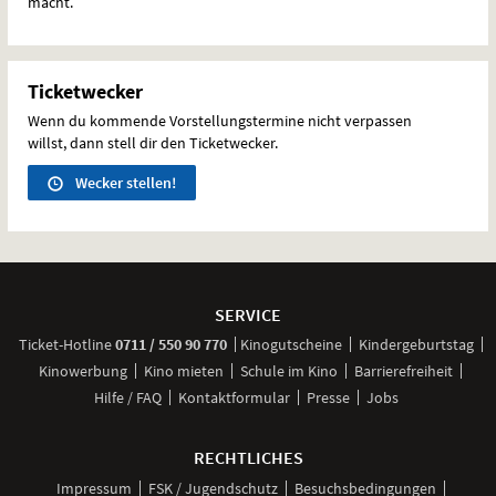
macht.
Ticketwecker
Wenn du kommende Vorstellungstermine nicht verpassen
willst, dann stell dir den Ticketwecker.
Wecker stellen!
Weitere
Navigationsmöglichkeiten
SERVICE
anrufen
Ticket-
Hotline
0711 / 550 90 770
Kinogutscheine
Kindergeburtstag
Kinowerbung
Kino mieten
Schule im Kino
Barrierefreiheit
Hilfe / FAQ
Kontaktformular
Presse
Jobs
RECHTLICHES
Impressum
FSK / Jugendschutz
Besuchsbedingungen