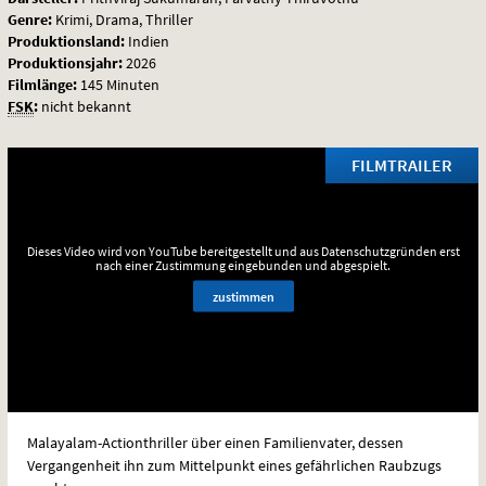
Genre:
Krimi, Drama, Thriller
Produktionsland:
Indien
Produktionsjahr:
2026
Filmlänge:
145 Minuten
FSK
:
nicht bekannt
FILMTRAILER
Dieses Video wird von YouTube bereitgestellt und aus Datenschutzgründen erst
nach einer Zustimmung eingebunden und abgespielt.
zustimmen
Malayalam-Actionthriller über einen Familienvater, dessen
Vergangenheit ihn zum Mittelpunkt eines gefährlichen Raubzugs