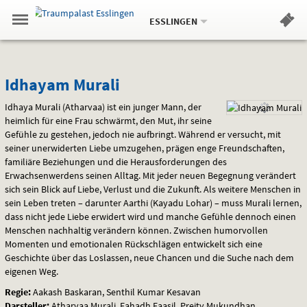
Aktueller
Gehe
Standort:
Weitere
.
zur
ESSLINGEN
Standorte:
Menü
Startseite:
Navigation
Hinweis
Springe
zum
,
zum
.
Standortauswahl
umschalten
und
direkt
Inhalt
Menü
Idhayam
Service
Idhayam Murali
Murali
Idhaya Murali (Atharvaa) ist ein junger Mann, der
heimlich für eine Frau schwärmt, den Mut, ihr seine
Gefühle zu gestehen, jedoch nie aufbringt. Während er versucht, mit
seiner unerwiderten Liebe umzugehen, prägen enge Freundschaften,
familiäre Beziehungen und die Herausforderungen des
Erwachsenwerdens seinen Alltag. Mit jeder neuen Begegnung verändert
sich sein Blick auf Liebe, Verlust und die Zukunft. Als weitere Menschen in
sein Leben treten – darunter Aarthi (Kayadu Lohar) – muss Murali lernen,
dass nicht jede Liebe erwidert wird und manche Gefühle dennoch einen
Menschen nachhaltig verändern können. Zwischen humorvollen
Momenten und emotionalen Rückschlägen entwickelt sich eine
Geschichte über das Loslassen, neue Chancen und die Suche nach dem
eigenen Weg.
Regie:
Aakash Baskaran, Senthil Kumar Kesavan
Darsteller:
Atharvaa Murali, Fahadh Faasil, Preity Mukundhan