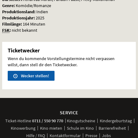
Genre:
Komödie/Romanze
Produktionsland:
Indien
Produktionsjahr:
2025
Filmlänge:
164 Minuten
FSK
:
nicht bekannt
Ticketwecker
Wenn du kommende Vorstellungstermine nicht verpassen
willst, dann stell dir den Ticketwecker.
Wecker stellen!
Weitere
Navigationsmöglichkeiten
SERVICE
anrufen
Ticket-
Hotline
0711 / 550 90 770
Kinogutscheine
Kindergeburtstag
Kinowerbung
Kino mieten
Schule im Kino
Barrierefreiheit
Hilfe / FAQ
Kontaktformular
Presse
Jobs