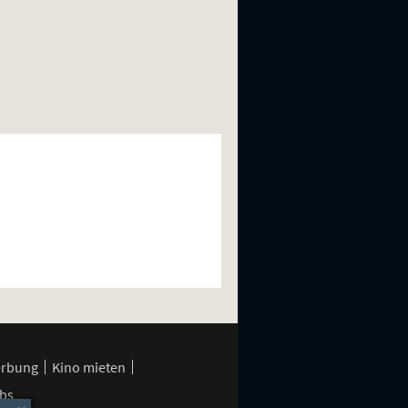
erbung
Kino mieten
bs