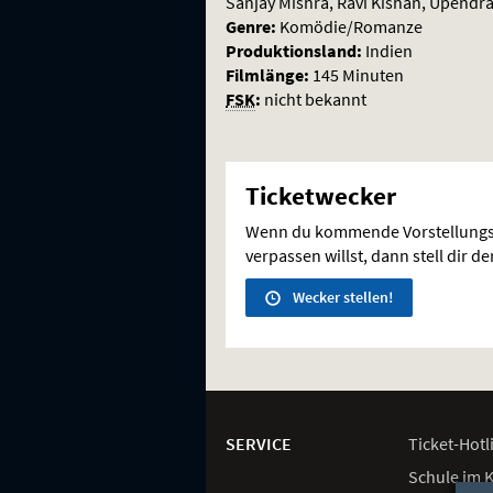
Sanjay Mishra, Ravi Kishan, Upendra
Genre:
Komödie/Romanze
Produktionsland:
Indien
Filmlänge:
145 Minuten
FSK
:
nicht bekannt
Ticketwecker
Wenn du kommende Vorstellungs
verpassen willst, dann stell dir d
Wecker stellen!
Weitere
Navigationsmöglichkeiten
SERVICE
Ticket-
Hotl
Schule im 