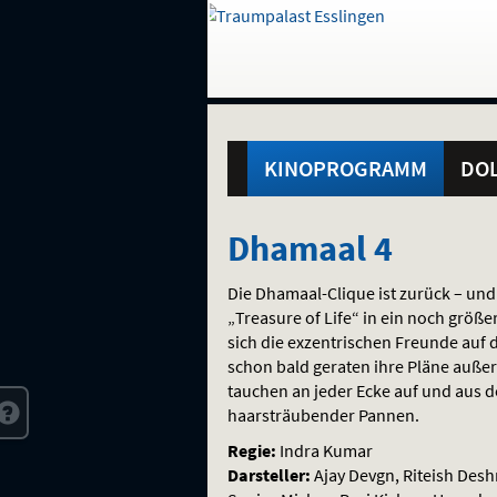
Gehe
zur
Startseite:
Standortauswahl
Navigation
Hinweis
Springe
zum
,
zum
.
und
direkt
Inhalt
Menü
Hauptmenü
Service
KINOPROGRAMM
DOL
Dhamaal
Dhamaal 4
4
Die Dhamaal-Clique ist zurück – und
„Treasure of Life“ in ein noch grö
sich die exzentrischen Freunde au
schon bald geraten ihre Pläne außer 
tauchen an jeder Ecke auf und aus de
haarsträubender Pannen.
Regie:
Indra Kumar
Darsteller:
Ajay Devgn, Riteish Desh