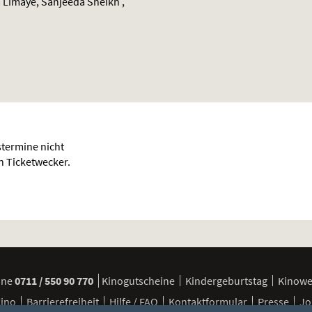
 Limaye, Sanjeeda Sheikh ,
termine nicht
en Ticketwecker.
ine
0711 / 550 90 770
Kinogutscheine
Kindergeburtstag
Kinow
Kino
Barrierefreiheit
Hilfe / FAQ
Kontaktformular
Presse
Jo