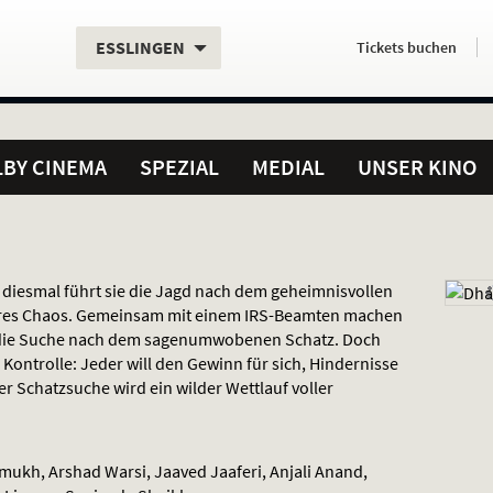
Aktueller
Servicefunktionen
Aktuelles
Hier
.
.
ESSLINGEN
Tickets
buchen
Standort:
Weitere
Programm:
einfach
Standorte:
online
BY CINEMA
SPEZIAL
MEDIAL
UNSER KINO
 diesmal führt sie die Jagd nach dem geheimnisvollen
ßeres Chaos. Gemeinsam mit einem
IRS
-Beamten machen
f die Suche nach dem sagenumwobenen Schatz. Doch
Kontrolle: Jeder will den Gewinn für sich, Hindernisse
r Schatzsuche wird ein wilder Wettlauf voller
mukh, Arshad Warsi, Jaaved Jaaferi, Anjali Anand,