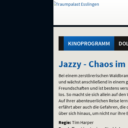
Gehe
zur
Startseite:
Standortauswahl
Navigation
Hinweis
Springe
zum
,
zum
.
und
direkt
Inhalt
Menü
Hauptmenü
Service
KINOPROGRAMM
DOL
Jazzy
Jazzy - Chaos i
-
Bei einem zerstörerischen Waldbran
Chaos
und wächst anschließend in einem ge
Freundschaften und ist bestens verso
im
los. So macht sie sich allein auf de
Auf ihrer abenteuerlichen Reise lern
Regenwald
erfährt aber auch die Gefahren, die
über sich hinaus, um nicht nur ihre 
Regie:
Tim Harper