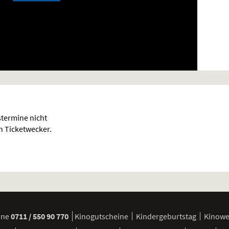
termine nicht
en Ticketwecker.
ine
0711 / 550 90 770
Kinogutscheine
Kindergeburtstag
Kinow