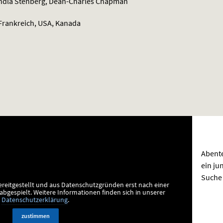
andla Stenberg, Dean-Charles Chapman
Frankreich, USA, Kanada
Abente
ein ju
Suche 
ereitgestellt und aus Datenschutzgründen erst nach einer
bgespielt.
Weitere Informationen finden sich in unserer
Datenschutzerklärung
.
zustimmen