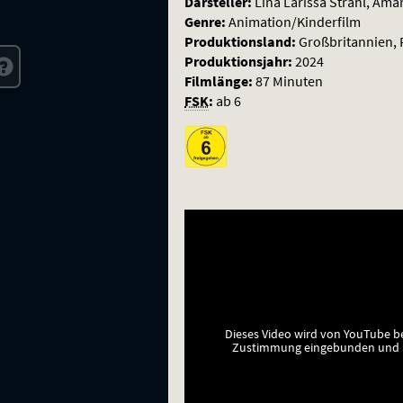
Darsteller:
Lina Larissa Strahl, Am
Genre:
Animation/Kinderfilm
Produktionsland:
Großbritannien, 
Produktionsjahr:
2024
Filmlänge:
87 Minuten
FSK
:
ab 6
Dieses Video wird von YouTube b
Zustimmung eingebunden und a