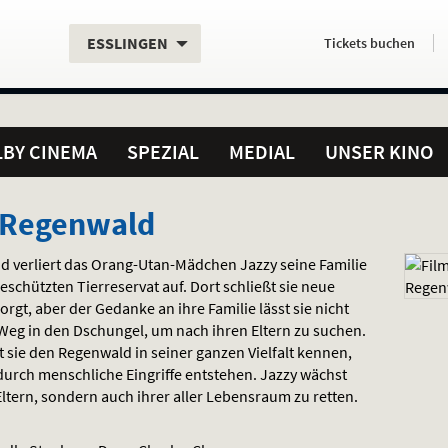
Aktueller
Servicefunktionen
Aktuelles
Hier
.
.
ESSLINGEN
Tickets
buchen
Standort:
Weitere
Programm:
einfach
Standorte:
online
BY CINEMA
SPEZIAL
MEDIAL
UNSER KINO
m Regenwald
d verliert das Orang-Utan-Mädchen Jazzy seine Familie
schützten Tierreservat auf. Dort schließt sie neue
rgt, aber der Gedanke an ihre Familie lässt sie nicht
n Weg in den Dschungel, um nach ihren Eltern zu suchen.
t sie den Regenwald in seiner ganzen Vielfalt kennen,
 durch menschliche Eingriffe entstehen. Jazzy wächst
Eltern, sondern auch ihrer aller Lebensraum zu retten.