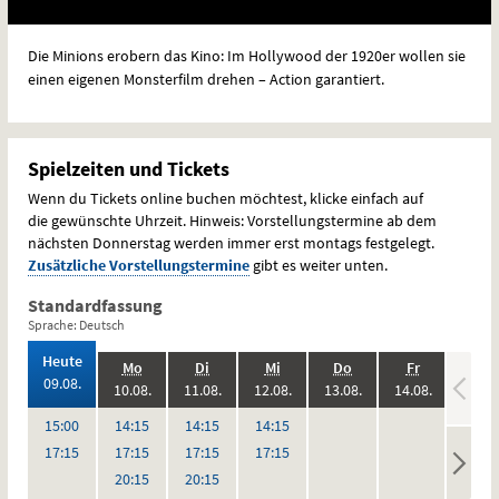
Die Minions erobern das Kino: Im Hollywood der 1920er wollen sie
einen eigenen Monsterfilm drehen – Action garantiert.
Spielzeiten und Tickets
Wenn du Tickets online buchen möchtest, klicke einfach auf
die gewünschte Uhrzeit. Hinweis: Vorstellungstermine ab dem
nächsten Donnerstag werden immer erst montags festgelegt.
Zusätzliche Vorstellungstermine
gibt es weiter unten.
Standardfassung
Sprache: Deutsch
,
Heute
.,
.,
.,
.,
.,
.,
Mo
Di
Mi
Do
Fr
Sa
2026:
09.08.
2026:
2026:
2026:
2026:
2026:
10.08.
11.08.
12.08.
13.08.
14.08.
15.08
,
,
,
,
,
,
keine
keine
keine
Uhr
Uhr
Uhr
Uhr
15:00
14:15
14:15
14:15
Vorstellungen
Vorstellungen
Vorstel
Uhr
Uhr
Uhr
Uhr
17:15
17:15
17:15
17:15
Uhr
Uhr
20:15
20:15