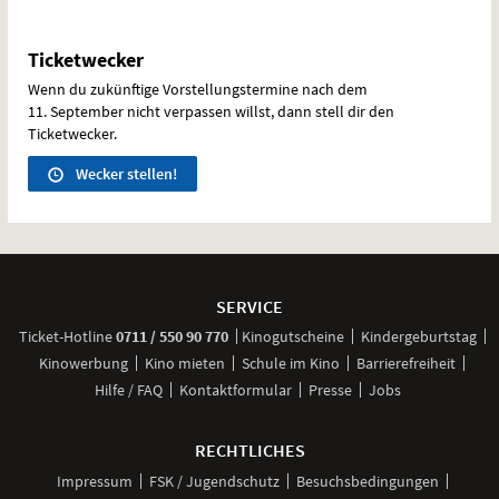
Ticketwecker
Wenn du zukünftige Vorstellungstermine nach dem
11. September nicht verpassen willst, dann stell dir den
Ticketwecker.
Wecker stellen!
Weitere
Navigationsmöglichkeiten
SERVICE
anrufen
Ticket-
Hotline
0711 / 550 90 770
Kinogutscheine
Kindergeburtstag
Kinowerbung
Kino mieten
Schule im Kino
Barrierefreiheit
Hilfe / FAQ
Kontaktformular
Presse
Jobs
RECHTLICHES
Impressum
FSK / Jugendschutz
Besuchsbedingungen