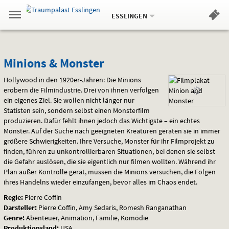
Aktueller
Gehe
Standort:
Weitere
.
zur
ESSLINGEN
Standorte:
Menü
Startseite:
Navigation
Hinweis
Springe
zum
,
zum
.
Standortauswahl
umschalten
und
direkt
Inhalt
Menü
Minions
Service
Minions & Monster
&
Hollywood in den 1920er-Jahren: Die Minions
erobern die Filmindustrie. Drei von ihnen verfolgen
Monster
ein eigenes Ziel. Sie wollen nicht länger nur
Statisten sein, sondern selbst einen Monsterfilm
produzieren. Dafür fehlt ihnen jedoch das Wichtigste – ein echtes
Monster. Auf der Suche nach geeigneten Kreaturen geraten sie in immer
größere Schwierigkeiten. Ihre Versuche, Monster für ihr Filmprojekt zu
finden, führen zu unkontrollierbaren Situationen, bei denen sie selbst
die Gefahr auslösen, die sie eigentlich nur filmen wollten. Während ihr
Plan außer Kontrolle gerät, müssen die Minions versuchen, die Folgen
ihres Handelns wieder einzufangen, bevor alles im Chaos endet.
Regie:
Pierre Coffin
Darsteller:
Pierre Coffin, Amy Sedaris, Romesh Ranganathan
Genre:
Abenteuer, Animation, Familie, Komödie
Produktionsland:
USA