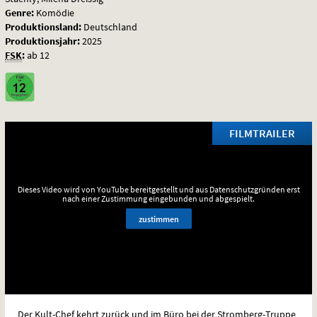
Genre:
Komödie
Produktionsland:
Deutschland
Produktionsjahr:
2025
FSK
:
ab 12
FILMTRAILER
Dieses Video wird von YouTube bereitgestellt und aus Datenschutzgründen erst
nach einer Zustimmung eingebunden und abgespielt.
zustimmen
Der Kult-Chef kehrt zurück und im Büro bei der Stromberg-Truppe