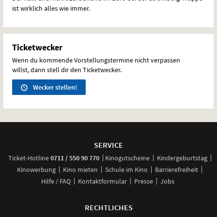
ist wirklich alles wie immer.
Ticketwecker
Wenn du kommende Vorstellungstermine nicht verpassen
willst, dann stell dir den Ticketwecker.
Wecker stellen!
Weitere
Navigationsmöglichkeiten
SERVICE
anrufen
Ticket-
Hotline
0711 / 550 90 770
Kinogutscheine
Kindergeburtstag
Kinowerbung
Kino mieten
Schule im Kino
Barrierefreiheit
Hilfe / FAQ
Kontaktformular
Presse
Jobs
RECHTLICHES