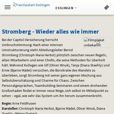
Aktueller
Gehe
Standort:
Weitere
.
zur
ESSLINGEN
Standorte:
Menü
Startseite:
Navigation
Hinweis
Springe
zum
,
zum
.
Standortauswahl
umschalten
und
direkt
Inhalt
Menü
Stromberg
Service
Stromberg - Wieder alles wie immer
-
Bei der Capitol-Versicherung herrscht
Umbruchstimmung: Nach einer internen
Wieder
Umstrukturierung steht Abteilungsleiter Bernd
Stromberg (Christoph Maria Herbst) plötzlich zwischen neuen Regeln,
alles
alten Mitarbeitern und einer Chefin, die seine Methoden für überholt
hält. Während Kollegen wie Ulf (Oliver Wnuk), Tanja (Diana Staehly) und
wie
Ernie (Bjarne Mädel) versuchen, die Bürokratie des Wandels zu
überleben, sorgt Stromberg mit seiner ganz eigenen Mischung aus
immer
Selbstüberschätzung und Charme für Chaos. Zwischen
Personalgesprächen, Teambuilding-Seminaren und einem drohenden
Großschaden findet er immer neue Wege, sich selbst im Mittelpunkt zu
sehen – egal, wie sehr das System um ihn herum zusammenbricht.
Regie:
Arne Feldhusen
Darsteller:
Christoph Maria Herbst, Bjarne Mädel, Oliver Wnuk, Diana
Staehly, Milena Dreissig