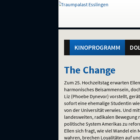
Gehe
zur
Startseite:
Standortauswahl
Navigation
Hinweis
Springe
zum
,
zum
.
und
direkt
Inhalt
Menü
Hauptmenü
Service
KINOPROGRAMM
DOL
The
The Change
Change
Zum 25. Hochzeitstag erwarten Ellen
harmonisches Beisammensein, doch 
Liz (Phoebe Dynevor) vorstellt, gerä
sofort eine ehemalige Studentin wie
von der Universität verwies. Und mitt
landesweiten, radikalen Bewegung n
politische System Amerikas zu refo
Ellen sich fragt, wie viel Wandel ei
wahren, brechen Loyalitäten auf und