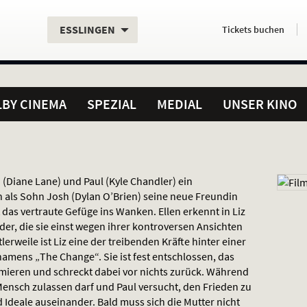
Aktueller
Servicefunktionen
Aktuelles
Hier
.
.
ESSLINGEN
Tickets
buchen
Standort:
Weitere
Programm:
einfach
Standorte:
online
BY CINEMA
SPEZIAL
MEDIAL
UNSER KINO
 (Diane Lane) und Paul (Kyle Chandler) ein
als Sohn Josh (Dylan O’Brien) seine neue Freundin
t das vertraute Gefüge ins Wanken. Ellen erkennt in Liz
der, die sie einst wegen ihrer kontroversen Ansichten
lerweile ist Liz eine der treibenden Kräfte hinter einer
amens „The Change“. Sie ist fest entschlossen, das
rmieren und schreckt dabei vor nichts zurück. Während
n Mensch zulassen darf und Paul versucht, den Frieden zu
 Ideale auseinander. Bald muss sich die Mutter nicht