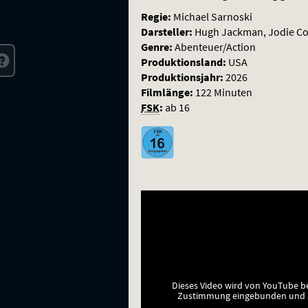
Regie:
Michael Sarnoski
Darsteller:
Hugh Jackman, Jodie Com
Genre:
Abenteuer/Action
Produktionsland:
USA
Produktionsjahr:
2026
Filmlänge:
122 Minuten
FSK
:
ab 16
Dieses Video wird von YouTube b
Zustimmung eingebunden und a