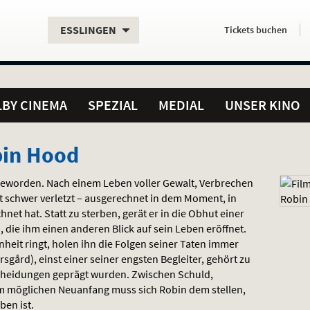
Aktueller
Servicefunktionen
Aktuelles
Hier
.
.
ESSLINGEN
Tickets
buchen
Standort:
Weitere
Programm:
einfach
Standorte:
online
BY CINEMA
SPEZIAL
MEDIAL
UNSER KINO
bin Hood
geworden. Nach einem Leben voller Gewalt, Verbrechen
t schwer verletzt – ausgerechnet in dem Moment, in
net hat. Statt zu sterben, gerät er in die Obhut einer
 die ihm einen anderen Blick auf sein Leben eröffnet.
eit ringt, holen ihn die Folgen seiner Taten immer
arsgård), einst einer seiner engsten Begleiter, gehört zu
cheidungen geprägt wurden. Zwischen Schuld,
m möglichen Neuanfang muss sich Robin dem stellen,
ben ist.