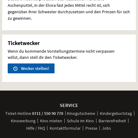
Aschenputtel, in der Elvira fast jedes Mittel recht ist, sich
gegenüber ihrer Schwester durchzusetzen und den Prinzen für sich
zu gewinnen.
Ticketwecker
Wenn du kommende Vorstellungstermine nicht verpassen
willst, dann stell dir den Ticketwecker.
Wecker stellen!
Weitere
Navigationsmöglichkeiten
SERVICE
anrufen
Ticket-
Hotline
0711 / 550 90 770
Kinogutscheine
Kindergeburtstag
Kinowerbung
Kino mieten
Schule im Kino
Barrierefreiheit
Hilfe / FAQ
Kontaktformular
Presse
Jobs