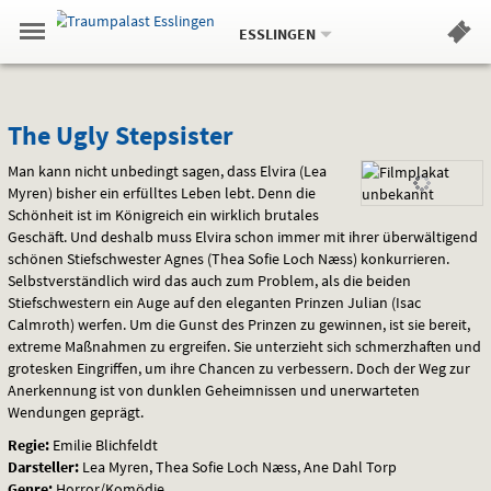
Aktueller
Gehe
Standort:
Weitere
.
zur
ESSLINGEN
Standorte:
Menü
Startseite:
Navigation
Hinweis
Springe
zum
,
zum
.
Standortauswahl
umschalten
und
direkt
Inhalt
Menü
The
Service
The Ugly Stepsister
Ugly
Man kann nicht unbedingt sagen, dass Elvira (Lea
Myren) bisher ein erfülltes Leben lebt. Denn die
Stepsister
Schönheit ist im Königreich ein wirklich brutales
Geschäft. Und deshalb muss Elvira schon immer mit ihrer überwältigend
schönen Stiefschwester Agnes (Thea Sofie Loch Næss) konkurrieren.
Selbstverständlich wird das auch zum Problem, als die beiden
Stiefschwestern ein Auge auf den eleganten Prinzen Julian (Isac
Calmroth) werfen. Um die Gunst des Prinzen zu gewinnen, ist sie bereit,
extreme Maßnahmen zu ergreifen. Sie unterzieht sich schmerzhaften und
grotesken Eingriffen, um ihre Chancen zu verbessern. Doch der Weg zur
Anerkennung ist von dunklen Geheimnissen und unerwarteten
Wendungen geprägt.
Regie:
Emilie Blichfeldt
Darsteller:
Lea Myren, Thea Sofie Loch Næss, Ane Dahl Torp
Genre:
Horror/Komödie