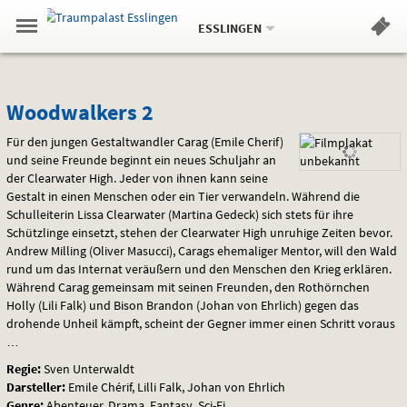
Aktueller
Gehe
Standort:
Weitere
.
zur
ESSLINGEN
Standorte:
Menü
Startseite:
Navigation
Hinweis
Springe
zum
,
zum
.
Standortauswahl
umschalten
und
direkt
Inhalt
Menü
Woodwalkers
Service
Woodwalkers 2
2
Für den jungen Gestaltwandler Carag (Emile Cherif)
und seine Freunde beginnt ein neues Schuljahr an
der Clearwater High. Jeder von ihnen kann seine
Gestalt in einen Menschen oder ein Tier verwandeln. Während die
Schulleiterin Lissa Clearwater (Martina Gedeck) sich stets für ihre
Schützlinge einsetzt, stehen der Clearwater High unruhige Zeiten bevor.
Andrew Milling (Oliver Masucci), Carags ehemaliger Mentor, will den Wald
rund um das Internat veräußern und den Menschen den Krieg erklären.
Während Carag gemeinsam mit seinen Freunden, den Rothörnchen
Holly (Lili Falk) und Bison Brandon (Johan von Ehrlich) gegen das
drohende Unheil kämpft, scheint der Gegner immer einen Schritt voraus
…
Regie:
Sven Unterwaldt
Darsteller:
Emile Chérif, Lilli Falk, Johan von Ehrlich
Genre:
Abenteuer, Drama, Fantasy, Sci-Fi