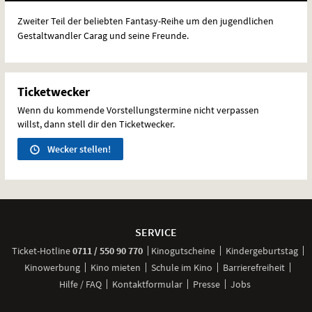
Zweiter Teil der beliebten Fantasy-Reihe um den jugendlichen
Gestaltwandler Carag und seine Freunde.
Ticketwecker
Wenn du kommende Vorstellungstermine nicht verpassen
willst, dann stell dir den Ticketwecker.
Wecker stellen!
Weitere
Navigationsmöglichkeiten
SERVICE
anrufen
Ticket-
Hotline
0711 / 550 90 770
Kinogutscheine
Kindergeburtstag
Kinowerbung
Kino mieten
Schule im Kino
Barrierefreiheit
Hilfe / FAQ
Kontaktformular
Presse
Jobs