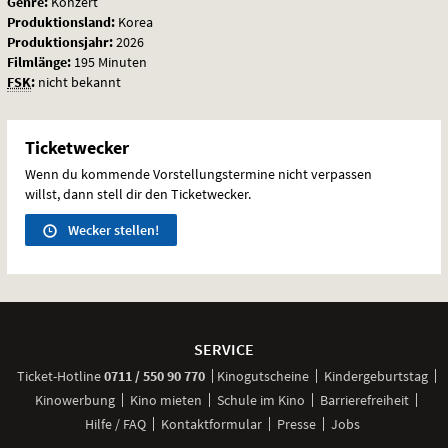
Genre:
Konzert
Produktionsland:
Korea
Produktionsjahr:
2026
Filmlänge:
195 Minuten
FSK
:
nicht bekannt
Ticketwecker
Wenn du kommende Vorstellungstermine nicht verpassen
willst, dann stell dir den Ticketwecker.
Wecker stellen!
Weitere
Navigationsmöglichkeiten
SERVICE
anrufen
Ticket-
Hotline
0711 / 550 90 770
Kinogutscheine
Kindergeburtstag
Kinowerbung
Kino mieten
Schule im Kino
Barrierefreiheit
Hilfe / FAQ
Kontaktformular
Presse
Jobs