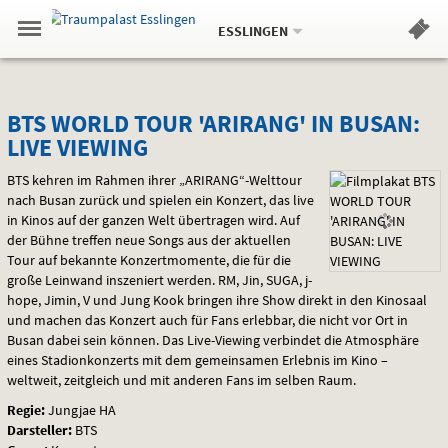
Aktueller
Gehe
Standort:
Weitere
.
zur
ESSLINGEN
Standorte:
Menü
Startseite:
Navigation
Hinweis
Springe
zum
,
zum
.
Standortauswahl
umschalten
und
direkt
Inhalt
Menü
BTS
Service
BTS WORLD TOUR 'ARIRANG' IN BUSAN:
LIVE VIEWING
WORLD
BTS
kehren im Rahmen ihrer „ARIRANG“-Welttour
TOUR
nach Busan zurück und spielen ein Konzert, das live
in Kinos auf der ganzen Welt übertragen wird. Auf
'ARIRANG'
der Bühne treffen neue Songs aus der aktuellen
IN
Tour auf bekannte Konzertmomente, die für die
große Leinwand inszeniert werden. RM, Jin,
SUGA
, j-
BUSAN:
hope, Jimin, V und Jung Kook bringen ihre Show direkt in den Kinosaal
und machen das Konzert auch für Fans erlebbar, die nicht vor Ort in
LIVE
Busan dabei sein können. Das Live-Viewing verbindet die Atmosphäre
eines Stadionkonzerts mit dem gemeinsamen Erlebnis im Kino –
VIEWING
weltweit, zeitgleich und mit anderen Fans im selben Raum.
Regie:
Jungjae HA
Darsteller:
BTS