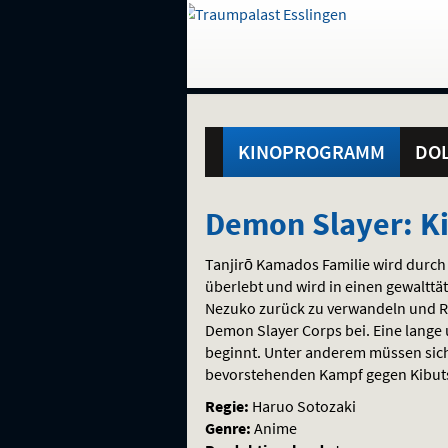
Gehe
zur
Startseite:
Standortauswahl
Navigation
Hinweis
Springe
zum
,
zum
.
und
direkt
Inhalt
Menü
Hauptmenü
Service
KINOPROGRAMM
DOL
Demon
Demon Slayer: Ki
Slayer:
Tanjirō Kamados Familie wird durch
Kimetsu
überlebt und wird in einen gewalttä
Nezuko zurück zu verwandeln und Rac
no
Demon Slayer Corps bei. Eine lange 
beginnt. Unter anderem müssen sich 
Yaiba
bevorstehenden Kampf gegen Kibuts
–
Regie:
Haruo Sotozaki
Genre:
Anime