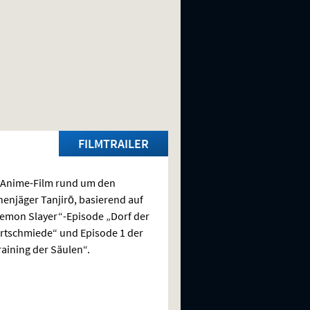
FILMTRAILER
 Anime-Film rund um den
njäger Tanjirō, basierend auf
emon Slayer“-Episode „Dorf der
tschmiede“ und Episode 1 der
raining der Säulen“.