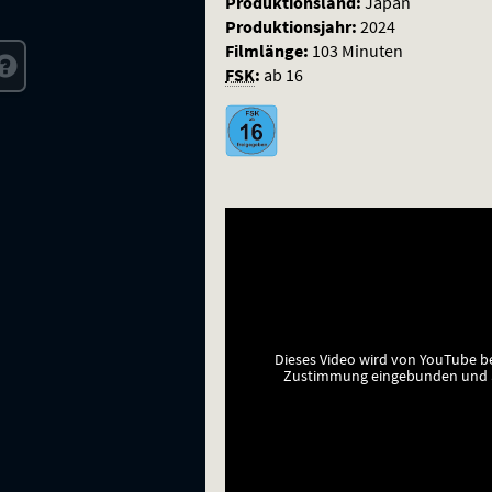
Zum
Produktionsland:
Japan
Produktionsjahr:
2024
Training
Filmlänge:
103 Minuten
der
FSK
:
ab 16
Säulen
Dieses Video wird von YouTube b
Zustimmung eingebunden und a