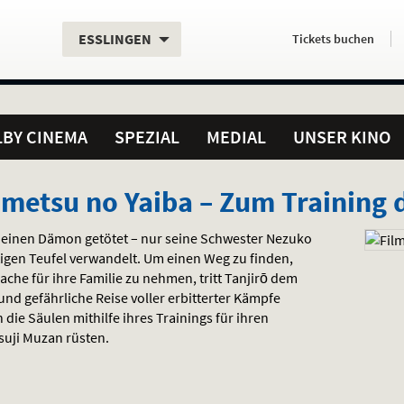
Aktueller
Servicefunktionen
Aktuelles
Hier
.
.
ESSLINGEN
Tickets
buchen
Standort:
Weitere
Programm:
einfach
Standorte:
online
BY CINEMA
SPEZIAL
MEDIAL
UNSER KINO
metsu no Yaiba – Zum Training 
 einen Dämon getötet – nur seine Schwester Nezuko
tigen Teufel verwandelt. Um einen Weg zu finden,
he für ihre Familie zu nehmen, tritt Tanjirō dem
und gefährliche Reise voller erbitterter Kämpfe
die Säulen mithilfe ihres Trainings für ihren
uji Muzan rüsten.