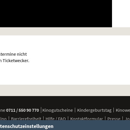
termine nicht
en Ticketwecker.
ine
0711 / 550 90 770
Kinogutscheine
Kindergeburtstag
Kinow
Kino
Barrierefreiheit
Hilfe / FAQ
Kontaktformular
Presse
Jo
tenschutzeinstellungen