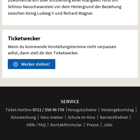
Schloss Neuschwanstein vor dem Hintergrund der Beziehung
zwischen König Ludwig II und Richard Wagner.
Ticketwecker
Wenn du kommende Vorstellungstermine nicht verpassen
willst, dann stell dir den Ticketwecker.
Wecker stellen!
Weitere
Navigationsmöglichkeiten
SERVICE
anrufen
Ticket-
Hotline
0711 / 550 90 770
Kinogutscheine
Kindergeburtstag
Kinowerbung
Kino mieten
Schule im Kino
Barrierefreiheit
Hilfe / FAQ
Kontaktformular
Presse
Jobs