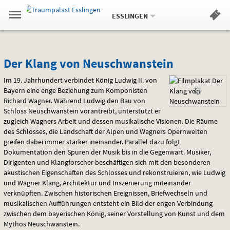
Aktueller
Gehe
Standort:
Weitere
.
zur
ESSLINGEN
Standorte:
Menü
Startseite:
Navigation
Hinweis
Springe
zum
,
zum
.
Standortauswahl
umschalten
und
direkt
Inhalt
Menü
Der
Service
Der Klang von Neuschwanstein
Klang
Im 19. Jahrhundert verbindet König Ludwig II. von
Bayern eine enge Beziehung zum Komponisten
von
Richard Wagner. Während Ludwig den Bau von
Schloss Neuschwanstein vorantreibt, unterstützt er
Neuschwanstein
zugleich Wagners Arbeit und dessen musikalische Visionen. Die Räume
des Schlosses, die Landschaft der Alpen und Wagners Opernwelten
greifen dabei immer stärker ineinander. Parallel dazu folgt
Dokumentation den Spuren der Musik bis in die Gegenwart. Musiker,
Dirigenten und Klangforscher beschäftigen sich mit den besonderen
akustischen Eigenschaften des Schlosses und rekonstruieren, wie Ludwig
und Wagner Klang, Architektur und Inszenierung miteinander
verknüpften. Zwischen historischen Ereignissen, Briefwechseln und
musikalischen Aufführungen entsteht ein Bild der engen Verbindung
zwischen dem bayerischen König, seiner Vorstellung von Kunst und dem
Mythos Neuschwanstein.