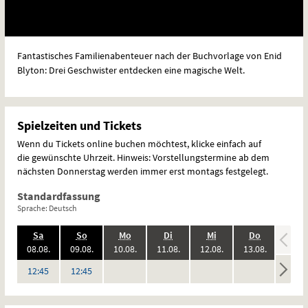
Fantastisches Familienabenteuer nach der Buchvorlage von Enid
Blyton: Drei Geschwister entdecken eine magische Welt.
Spielzeiten und Tickets
Wenn du Tickets online buchen möchtest, klicke einfach auf
die gewünschte Uhrzeit. Hinweis: Vorstellungstermine ab dem
nächsten Donnerstag werden immer erst montags festgelegt.
Standardfassung
Sprache: Deutsch
.,
.,
.,
.,
.,
.,
.,
Sa
So
Mo
Di
Mi
Do
Fr
2026:
2026:
2026:
2026:
2026:
2026:
08.08.
09.08.
10.08.
11.08.
12.08.
13.08.
14.08
keine
keine
keine
keine
keine
Uhr
Uhr
12:45
12:45
Vorstellungen
Vorstellungen
Vorstellungen
Vorstellungen
Vorstel