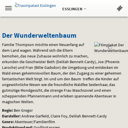
Aktueller
Gehe
Standort:
Weitere
.
zur
ESSLINGEN
Standorte:
Menü
Startseite:
Navigation
Hinweis
Springe
zum
,
zum
.
Standortauswahl
umschalten
und
direkt
Inhalt
Menü
Der
Service
Der Wunderweltenbaum
Wunderweltenbaum
Familie Thompson möchte einen Neuanfang auf
dem Land wagen. Während sich die Eltern
bemühen, das neue Zuhause wohnlich zu machen,
erkunden die Geschwister Beth (Delilah Bennett-Cardy), Joe (Phoenix
Laroche) und Fran (Billie Gadsdon) die Umgebung und entdecken im
Wald einen geheimnisvollen Baum, der den Zugang zu einer geheimen
fantastischen Welt birgt. Im und um den Baum treffen die Kinder auf
ungewöhnliche Wesen wie die freundliche Waldfee Seidenhaar, das
gutmütige Mondgesicht, die strenge Frau Waschsoviel und einen
scheppernden Pfannenmann und erleben spannende Abenteuer in
magischen Welten.
Regie:
Ben Gregor
Darsteller:
Andrew Garfield, Claire Foy, Delilah Bennett-Cardy
Genre:
Abenteuer/Familienfilm
Produktionsland:
Großbritannien