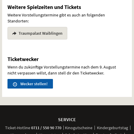
Weitere Spielzeiten und Tickets
Weitere Vorstellungstermine gibt es auch an folgenden
Standorten:
Traumpalast Waiblingen
Ticketwecker
Wenn du zukünftige Vorstellungstermine nach dem 9. August
nicht verpassen willst, dann stell dir den Ticketwecker.
Wecker stellen!
Weitere
Navigationsmöglichkeiten
SERVICE
anrufen
Ticket-
Hotline
0711 / 550 90 770
Kinogutscheine
Kindergeburtstag