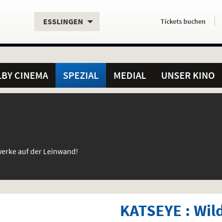
Aktueller
Servicefunktionen
Aktuelles
Hier
.
.
ESSLINGEN
Tickets
buchen
Standort:
Weitere
Programm:
einfach
Standorte:
online
BY CINEMA
SPEZIAL
MEDIAL
UNSER KINO
werke auf der Leinwand!
KATSEYE : Wil