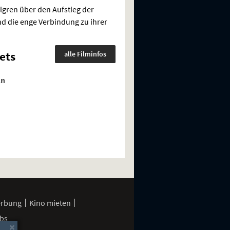
gren über den Aufstieg der
d die enge Verbindung zu ihrer
ets
alle Filminfos
ln
erbung
Kino mieten
bs
×