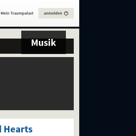
:
Mein Traumpalast
anmelden
Musik
d Hearts