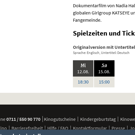
Dokumentarfilm von Nadia Hall
globalen Girlgroup
KATSEYE
un
Fangemeinde.
Spielzeiten und
Tick
Originalversion mit Untertite
Sprache: Englisch, Untertitel: Deutsch
.,
.,
Mi
Sa
2026:
2026:
12.08.
15.08.
Uhr
Uhr
18:30
15:00
ine
0711 / 550 90 770
Kinogutscheine
Kindergeburtstag
Kinow
Kino
Barrierefreiheit
Hilfe / FAQ
Kontaktformular
Presse
Jo