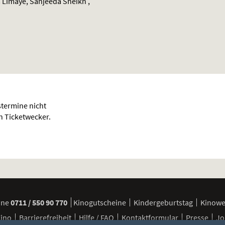
 Limaye, Sanjeeda Sheikh ,
termine nicht
en Ticketwecker.
ine
0711 / 550 90 770
Kinogutscheine
Kindergeburtstag
Kinow
Kino
Barrierefreiheit
Hilfe / FAQ
Kontaktformular
Presse
Jo