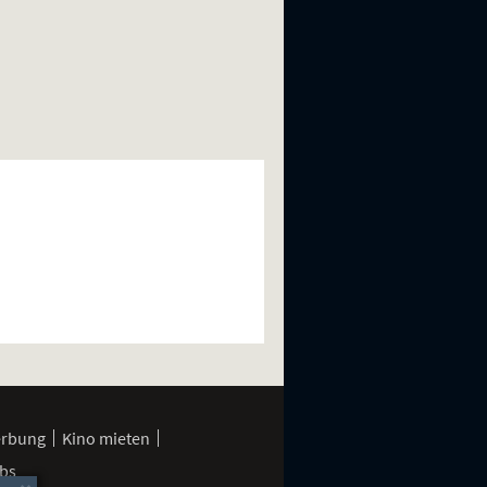
erbung
Kino mieten
bs