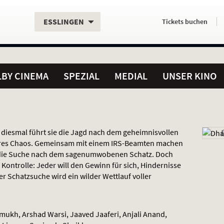
Aktueller
Servicefunktionen
Aktuelles
Hier
.
.
ESSLINGEN
Tickets
buchen
Standort:
Weitere
Programm:
einfach
Standorte:
online
BY CINEMA
SPEZIAL
MEDIAL
UNSER KINO
 diesmal führt sie die Jagd nach dem geheimnisvollen
ßeres Chaos. Gemeinsam mit einem
IRS
-Beamten machen
f die Suche nach dem sagenumwobenen Schatz. Doch
Kontrolle: Jeder will den Gewinn für sich, Hindernisse
r Schatzsuche wird ein wilder Wettlauf voller
mukh, Arshad Warsi, Jaaved Jaaferi, Anjali Anand,