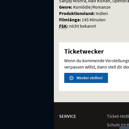
Sanjay Mishra, Ravi Kishan, Upendra
Genre:
Komödie/Romanze
Produktionsland:
Indien
Filmlänge:
145 Minuten
FSK
:
nicht bekannt
Ticketwecker
Wenn du kommende Vorstellungs
verpassen willst, dann stell dir d
Wecker stellen!
Weitere
Navigationsmöglichkeiten
SERVICE
Ticket-
Hotl
Schule im 