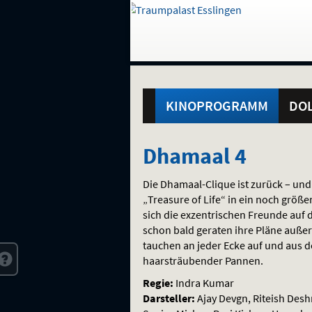
Gehe
zur
Startseite:
Standortauswahl
Navigation
Hinweis
Springe
zum
,
zum
.
und
direkt
Inhalt
Menü
Hauptmenü
Service
KINOPROGRAMM
DOL
Dhamaal
Dhamaal 4
4
Die Dhamaal-Clique ist zurück – und
„Treasure of Life“ in ein noch grö
sich die exzentrischen Freunde au
schon bald geraten ihre Pläne außer 
tauchen an jeder Ecke auf und aus de
haarsträubender Pannen.
Regie:
Indra Kumar
Darsteller:
Ajay Devgn, Riteish Desh