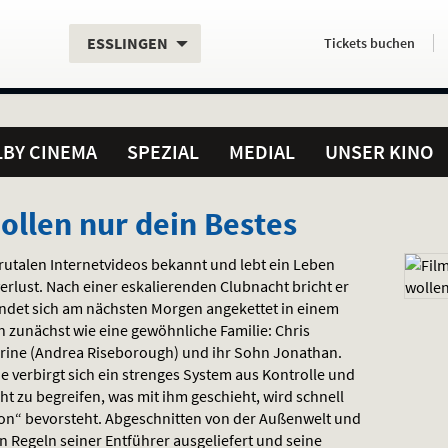
Aktueller
Servicefunktionen
Aktuelles
Hier
.
.
ESSLINGEN
Tickets
buchen
Standort:
Weitere
Programm:
einfach
Standorte:
online
BY CINEMA
SPEZIAL
MEDIAL
UNSER KINO
ollen nur dein Bestes
brutalen Internetvideos bekannt und lebt ein Leben
rlust. Nach einer eskalierenden Clubnacht bricht er
ndet sich am nächsten Morgen angekettet in einem
n zunächst wie eine gewöhnliche Familie: Chris
rine (Andrea Riseborough) und ihr Sohn Jonathan.
e verbirgt sich ein strenges System aus Kontrolle und
 zu begreifen, was mit ihm geschieht, wird schnell
tion“ bevorsteht. Abgeschnitten von der Außenwelt und
en Regeln seiner Entführer ausgeliefert und seine