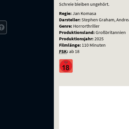
dein
Schreie bleiben ungehört.
Bestes
Regie:
Jan Komasa
Darsteller:
Stephen Graham, Andrea
Genre:
Horrorthriller
Produktionsland:
Großbritannien
Produktionsjahr:
2025
Filmlänge:
110 Minuten
FSK
:
ab 18