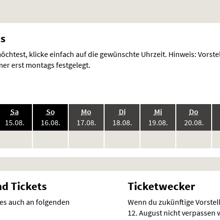
ts
chtest, klicke einfach auf die gewünschte Uhrzeit. Hinweis: Vorst
r erst montags festgelegt.
.,
.,
.,
.,
.,
.,
Sa
So
Mo
Di
Mi
Do
6:
2026:
2026:
2026:
2026:
2026:
2026
15.08.
16.08.
17.08.
18.08.
19.08.
20.08.
keine
keine
keine
keine
keine
keine
ke
en
Vorstellungen
Vorstellungen
Vorstellungen
Vorstellungen
Vorstellungen
Vorstellunge
Vo
nd Tickets
Ticketwecker
 es auch an folgenden
Wenn du zukünftige Vorste
12. August nicht verpassen wi