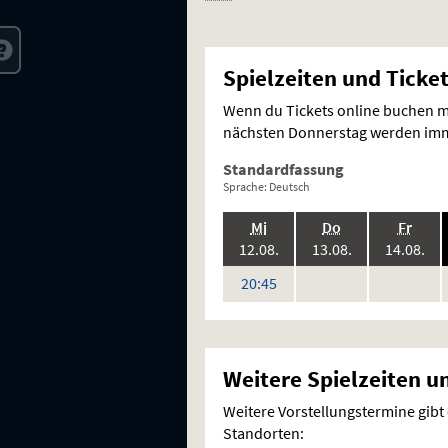
Spielzeiten und Ticke
Wenn du Tickets online buchen mö
nächsten Donnerstag werden imme
Standardfassung
Sprache: Deutsch
.,
.,
.,
Mi
Do
Fr
2026:
2026:
202
12.08.
13.08.
14.08.
keine
keine
Uhr
20:45
Vorstellungen
Vorstellung
Weitere Spielzeiten u
Weitere Vorstellungstermine gibt
Standorten: