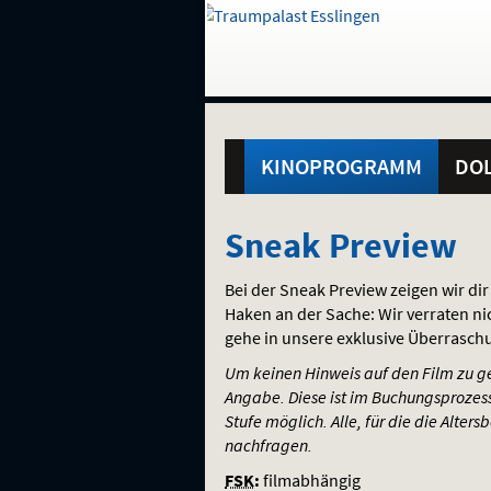
Gehe
zur
Startseite:
Standortauswahl
Navigation
Hinweis
Springe
zum
,
zum
.
und
direkt
Inhalt
Menü
Hauptmenü
Service
KINOPROGRAMM
DOL
Sneak
Sneak Preview
Preview
Bei der Sneak Preview zeigen wir dir
Haken an der Sache: Wir verraten n
gehe in unsere exklusive Überrasch
Um keinen Hinweis auf den Film zu geb
Angabe. Diese ist im Buchungsprozess
Stufe möglich. Alle, für die die Alter
nachfragen.
FSK
:
filmabhängig