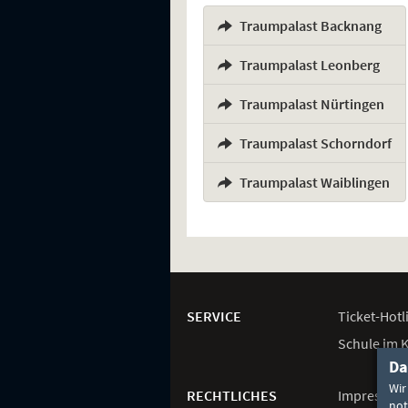
Traumpalast Backnang
,
Traumpalast Leonberg
,
Traumpalast Nürtingen
,
Traumpalast Schorndorf
,
Traumpalast Waiblingen
Weitere
Navigationsmöglichkeiten
SERVICE
Ticket-
Hotl
Schule im 
Da
Wir
RECHTLICHES
Impressum
not