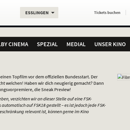
Aktueller
Servicefunktionen
Aktuelles
Hier
.
.
ESSLINGEN
Tickets
buchen
Standort:
Weitere
Programm:
einfach
Standorte:
online
BY CINEMA
SPEZIAL
MEDIAL
UNSER KINO
 einen Topfilm vor dem offiziellen Bundesstart. Der
icht welchen! Haben wir dich neugierig gemacht? Dann
ungsvorpremiere, die Sneak Preview!
en, verzichten wir an dieser Stelle auf eine
FSK
-
 automatisch auf FSK18 gestellt – es ist jedoch jede
FSK
-
sbeschränkung relevant ist, können gerne im Kino