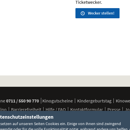
Ticketwecker.
Wecker stellen!
ine
0711 / 550 90 770
Kinogutscheine
Kindergeburtstag
Kinow
Kino
Barrierefreiheit
Hilfe / FAQ
Kontaktformular
Presse
Jo
tenschutzeinstellungen
 setzen auf unseren Seiten Cookies ein. Einige von ihnen sind zwingend
FSK / Jugendschutz
Besuchsbedingungen
Cookie-Einstellun
wendig oder für die volle Funktionalität nötig, während andere uns helfen, 