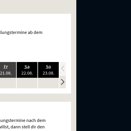
ellungstermine ab dem
.,
.,
.,
.,
.,
Fr
Sa
So
Mo
Di
:
2026:
2026:
2026:
2026:
2026:
21.08.
22.08.
23.08.
24.08.
25.08.
ine
keine
keine
keine
keine
n
rstellungen
Vorstellungen
Vorstellungen
Vorstellungen
Vorstellungen
llungstermine nach dem
llst, dann stell dir den