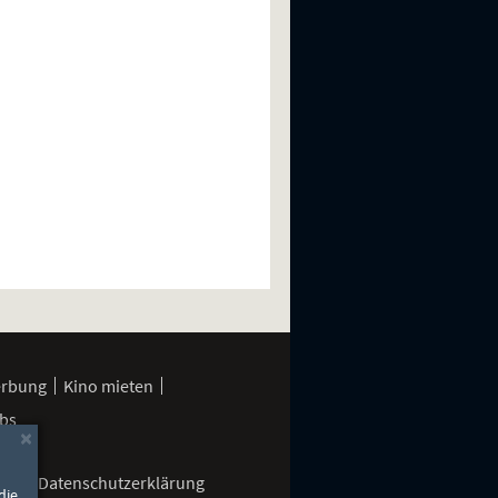
erbung
Kino mieten
bs
×
gen
Datenschutzerklärung
die