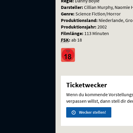
Regie:
Danny Boyle
Darsteller:
Cillian Murphy, Naomie H
Genre:
Science Fiction/Horror
Produktionsland:
Niederlande, Gro
Produktionsjahr:
2002
Filmlänge:
113 Minuten
FSK
:
ab 18
Ticketwecker
Wenn du kommende Vorstellungs
verpassen willst, dann stell dir d
Wecker stellen!