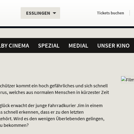
Aktueller
Servicefunktionen
Aktuelles
Hier
.
.
ESSLINGEN
Tickets
buchen
Standort:
Weitere
Programm:
einfach
Standorte:
online
BY CINEMA
SPEZIAL
MEDIAL
UNSER KINO
schützer kommt ein hoch gefährliches und sich schnell
Virus, welches aus normalen Menschen in kürzester Zeit
ück erwacht der junge Fahrradkurier Jim in einem
schnell erkennen, dass er zu den letzten
hört. Wird es den wenigen Überlebenden gelingen,
f zu bekommen?