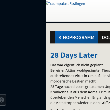
Gehe
zur
Startseite:
Standortauswahl
Navigation
Hinweis
Springe
zum
,
zum
.
und
direkt
Inhalt
Menü
Hauptmenü
Service
KINOPROGRAMM
DOL
28
28 Days Later
Days
Das war eigentlich nicht geplant!
Later
Bei einer Aktion wohlgesinnter Tier
ausbreitendes Virus in Umlauf. Ein 
mörderische Bestien macht.
28 Tage nach diesem grausamen Ungl
Krankenhaus aus dem Koma. Er muss 
überlebenden Menschen Englands ge
die Katastrophe wieder in den Grif