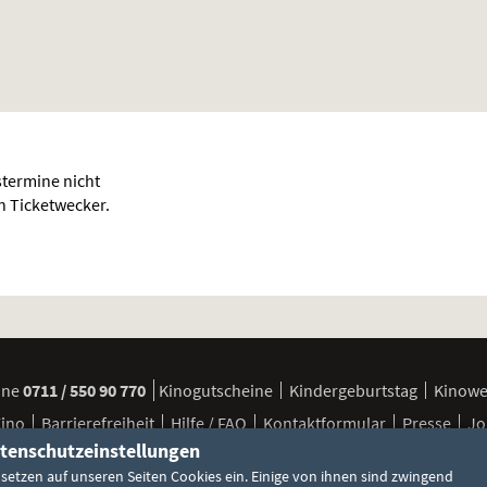
termine nicht
en Ticketwecker.
ine
0711 / 550 90 770
Kinogutscheine
Kindergeburtstag
Kinow
Kino
Barrierefreiheit
Hilfe / FAQ
Kontaktformular
Presse
Jo
tenschutzeinstellungen
 setzen auf unseren Seiten Cookies ein. Einige von ihnen sind zwingend
FSK / Jugendschutz
Besuchsbedingungen
Cookie-Einstellun