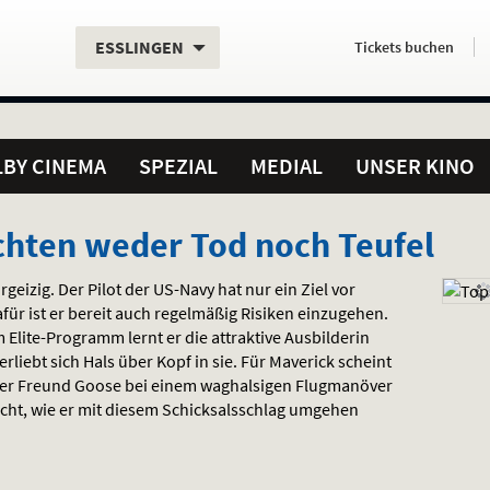
Aktueller
Servicefunktionen
Aktuelles
Hier
.
.
ESSLINGEN
Tickets
buchen
Standort:
Weitere
Programm:
einfach
Standorte:
online
BY CINEMA
SPEZIAL
MEDIAL
UNSER KINO
rchten weder Tod noch Teufel
rgeizig. Der Pilot der US-Navy hat nur ein Ziel vor
Dafür ist er bereit auch regelmäßig Risiken einzugehen.
Elite-Programm lernt er die attraktive Ausbilderin
erliebt sich Hals über Kopf in sie. Für Maverick scheint
ester Freund Goose bei einem waghalsigen Flugmanöver
ht, wie er mit diesem Schicksalsschlag umgehen