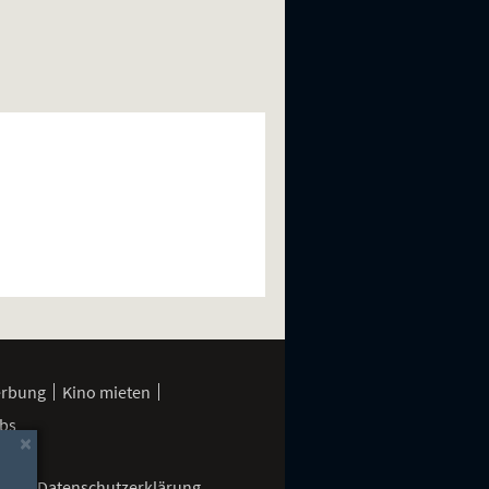
erbung
Kino mieten
bs
×
gen
Datenschutzerklärung