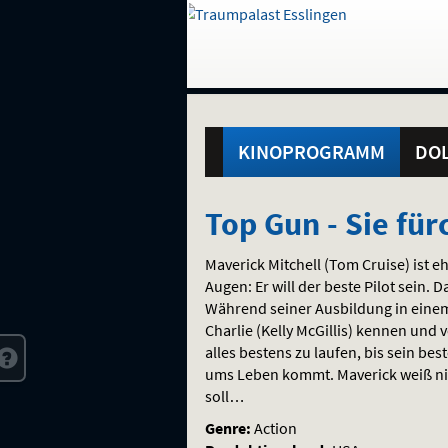
Gehe
zur
Startseite:
Standortauswahl
Navigation
Hinweis
Springe
zum
,
zum
.
und
direkt
Inhalt
Menü
Hauptmenü
Service
KINOPROGRAMM
DOL
Top
Top Gun - Sie fü
Gun
Maverick Mitchell (Tom Cruise) ist eh
-
Augen: Er will der beste Pilot sein. 
Während seiner Ausbildung in einem 
Sie
Charlie (Kelly McGillis) kennen und v
alles bestens zu laufen, bis sein b
fürchten
ums Leben kommt. Maverick weiß nic
soll…
weder
Genre:
Action