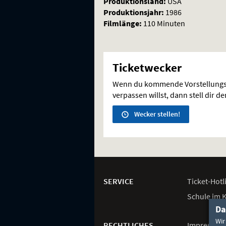
Tod
Produktionsland:
USA
Produktionsjahr:
1986
noch
Filmlänge:
110 Minuten
Teufel
Ticketwecker
Wenn du kommende Vorstellungs
verpassen willst, dann stell dir d
Wecker stellen!
Weitere
Navigationsmöglichkeiten
SERVICE
Ticket-
Hotl
Schule im 
Da
Wir
RECHTLICHES
Impressum