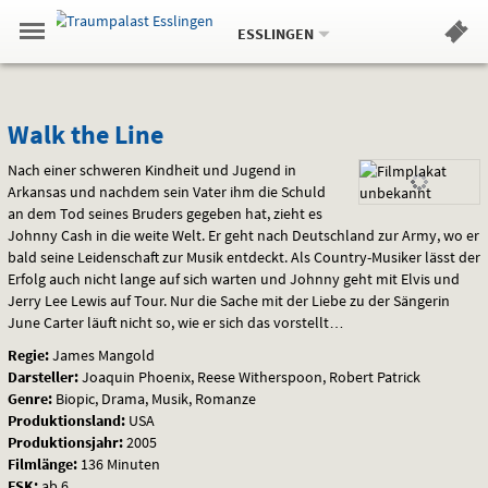
Aktueller
Gehe
Standort:
Weitere
.
zur
ESSLINGEN
Standorte:
Menü
Startseite:
Navigation
Hinweis
Springe
zum
,
zum
.
Standortauswahl
umschalten
und
direkt
Inhalt
Menü
Walk
Service
Walk the Line
the
Nach einer schweren Kindheit und Jugend in
Arkansas und nachdem sein Vater ihm die Schuld
Line
an dem Tod seines Bruders gegeben hat, zieht es
Johnny Cash in die weite Welt. Er geht nach Deutschland zur Army, wo er
bald seine Leidenschaft zur Musik entdeckt. Als Country-Musiker lässt der
Erfolg auch nicht lange auf sich warten und Johnny geht mit Elvis und
Jerry Lee Lewis auf Tour. Nur die Sache mit der Liebe zu der Sängerin
June Carter läuft nicht so, wie er sich das vorstellt…
Regie:
James Mangold
Darsteller:
Joaquin Phoenix, Reese Witherspoon, Robert Patrick
Genre:
Biopic, Drama, Musik, Romanze
Produktionsland:
USA
Produktionsjahr:
2005
Filmlänge:
136 Minuten
FSK
:
ab 6