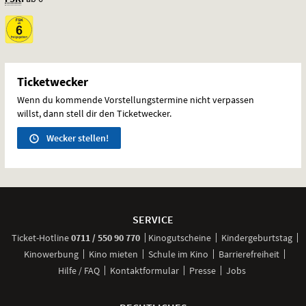
Ticketwecker
Wenn du kommende Vorstellungstermine nicht verpassen
willst, dann stell dir den Ticketwecker.
Wecker stellen!
Weitere
Navigationsmöglichkeiten
SERVICE
anrufen
Ticket-
Hotline
0711 / 550 90 770
Kinogutscheine
Kindergeburtstag
Kinowerbung
Kino mieten
Schule im Kino
Barrierefreiheit
Hilfe / FAQ
Kontaktformular
Presse
Jobs