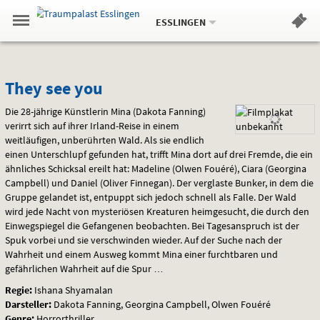
Aktueller
Gehe
Standort:
Weitere
.
zur
ESSLINGEN
Standorte:
Menü
Startseite:
Navigation
Hinweis
Springe
zum
,
zum
.
Standortauswahl
umschalten
und
direkt
Inhalt
Menü
They
Service
They see you
see
Die 28-jährige Künstlerin Mina (Dakota Fanning)
verirrt sich auf ihrer Irland-Reise in einem
you
weitläufigen, unberührten Wald. Als sie endlich
einen Unterschlupf gefunden hat, trifft Mina dort auf drei Fremde, die ein
ähnliches Schicksal ereilt hat: Madeline (Olwen Fouéré), Ciara (Georgina
Campbell) und Daniel (Oliver Finnegan). Der verglaste Bunker, in dem die
Gruppe gelandet ist, entpuppt sich jedoch schnell als Falle. Der Wald
wird jede Nacht von mysteriösen Kreaturen heimgesucht, die durch den
Einwegspiegel die Gefangenen beobachten. Bei Tagesanspruch ist der
Spuk vorbei und sie verschwinden wieder. Auf der Suche nach der
Wahrheit und einem Ausweg kommt Mina einer furchtbaren und
gefährlichen Wahrheit auf die Spur …
Regie:
Ishana Shyamalan
Darsteller:
Dakota Fanning, Georgina Campbell, Olwen Fouéré
Genre:
Horrorthriller