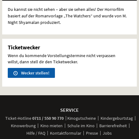
Du kannst sie nicht sehen – aber sie sehen alles! Der Horrorfilm
basiert auf der Romanvorlage „The Watchers“ und wurde von M.
Night Shyamalan produziert.
Ticketwecker
Wenn du kommende Vorstellungstermine nicht verpassen
willst, dann stell dir den Ticketwecker.
Wecker stellen!
Weitere
Navigationsmöglichkeiten
SERVICE
anrufen
Ticket-
Hotline
0711 / 550 90 770
Kinogutscheine
Kindergeburtstag
Kinowerbung
Kino mieten
Schule im Kino
Barrierefreiheit
Hilfe / FAQ
Kontaktformular
Presse
Jobs