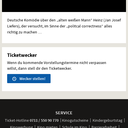
Deutsche Komödie über den „alten weißen Mann“ Heinz (Jan Josef
Liefers), der versucht, im Sinne der „politcal correctness“ alles
richtig zu machen …
Ticketwecker
Wenn du kommende Vorstellungstermine nicht verpassen
willst, dann stell dir den Ticketwecker.
Wecker stellen!
Weitere
Navigationsmöglichkeiten
SERVICE
anrufen
Ticket-
Hotline
0711 / 550 90 770
Kinogutscheine
Kindergeburtstag
Kinowerbung
Kino mieten
Schule im Kino
Barrierefreiheit