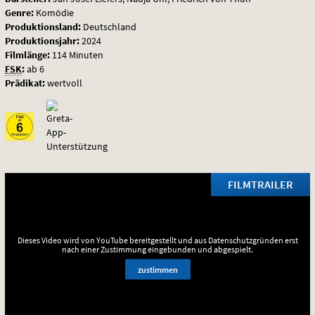
Genre:
Komödie
Produktionsland:
Deutschland
Produktionsjahr:
2024
Filmlänge:
114 Minuten
FSK
:
ab 6
Prädikat:
wertvoll
FILMTRAILER
Dieses Video wird von YouTube bereitgestellt und aus Datenschutzgründen erst
nach einer Zustimmung eingebunden und abgespielt.
zustimmen