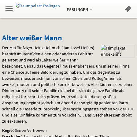
Aktueller
Gehe
Standort:
Weitere
.
zur
ESSLINGEN
Standorte:
Menü
Startseite:
Navigation
Hinweis
Springe
zum
,
zum
.
Standortauswahl
umschalten
und
direkt
Inhalt
Menü
Alter
Service
Alter weißer Mann
weißer
Der Mittfünfziger Heinz Hellmich (Jan Josef Liefers)
hat sich im Beruf den einen oder anderen Fehltritt
Mann
geleistet und wird als „alter weißer Mann“
bezeichnet. Genau das Gegenteil muss er aber sein, um in seiner Firma
eine Chance auf eine Beförderung zu haben. Um das Gegenteil zu
beweisen, muss er sich nun vor seinen Chefs und Kolleg*innen als
„woke“, modern und politisch korrekt beweisen. Also lädt er sie zu einer
Dinnerparty mit seiner Familie ein, bei der sich die ganze Familie als
möglichst fortschrittlich präsentieren soll. Unter dieser großen
Anspannung beginnt jedoch am Abend der sorgfältig geplanten Party
schnell die Fassade zu bröckeln, Überraschungsgäste stehen vor der Tür
und alte Konflikte kommen zum Vorschein… Das Geschäftsessen droht
zu eskalieren.
Regie:
Simon Verhoeven
Darsteller:
Jan Josef Liefers, Nadja Uhl, Friedrich von Thun