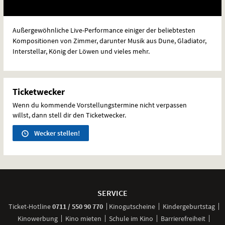
Außergewöhnliche Live-Performance einiger der beliebtesten
Kompositionen von Zimmer, darunter Musik aus Dune, Gladiator,
Interstellar, König der Löwen und vieles mehr.
Ticketwecker
Wenn du kommende Vorstellungstermine nicht verpassen
willst, dann stell dir den Ticketwecker.
Wecker stellen!
Weitere
Navigationsmöglichkeiten
SERVICE
anrufen
Ticket-
Hotline
0711 / 550 90 770
Kinogutscheine
Kindergeburtstag
Kinowerbung
Kino mieten
Schule im Kino
Barrierefreiheit