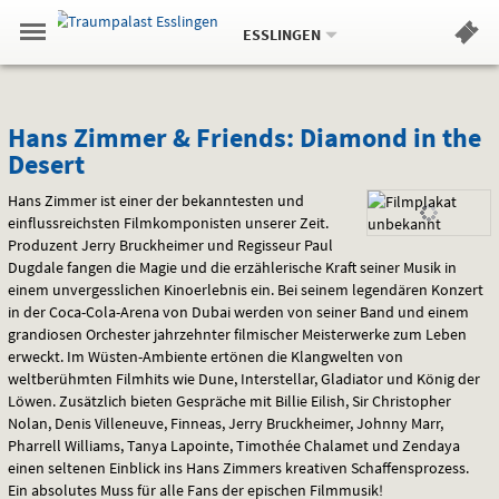
Aktueller
Gehe
Standort:
Weitere
.
zur
ESSLINGEN
Standorte:
Menü
Startseite:
Navigation
Hinweis
Springe
zum
,
zum
.
Standortauswahl
umschalten
und
direkt
Inhalt
Menü
Hans
Service
Hans Zimmer & Friends: Diamond in the
Desert
Zimmer
Hans Zimmer ist einer der bekanntesten und
&
einflussreichsten Filmkomponisten unserer Zeit.
Produzent Jerry Bruckheimer und Regisseur Paul
Friends:
Dugdale fangen die Magie und die erzählerische Kraft seiner Musik in
Diamond
einem unvergesslichen Kinoerlebnis ein. Bei seinem legendären Konzert
in der Coca-Cola-Arena von Dubai werden von seiner Band und einem
in
grandiosen Orchester jahrzehnter filmischer Meisterwerke zum Leben
erweckt. Im Wüsten-Ambiente ertönen die Klangwelten von
the
weltberühmten Filmhits wie Dune, Interstellar, Gladiator und König der
Löwen. Zusätzlich bieten Gespräche mit Billie Eilish, Sir Christopher
Desert
Nolan, Denis Villeneuve, Finneas, Jerry Bruckheimer, Johnny Marr,
Pharrell Williams, Tanya Lapointe, Timothée Chalamet und Zendaya
einen seltenen Einblick ins Hans Zimmers kreativen Schaffensprozess.
Ein absolutes Muss für alle Fans der epischen Filmmusik!