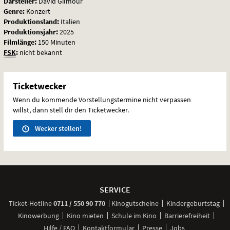
Darsteller:
David Gilmour
Genre:
Konzert
Produktionsland:
Italien
Produktionsjahr:
2025
Filmlänge:
150 Minuten
FSK
:
nicht bekannt
Ticketwecker
Wenn du kommende Vorstellungstermine nicht verpassen
willst, dann stell dir den Ticketwecker.
Wecker stellen!
Weitere
Navigationsmöglichkeiten
SERVICE
anrufen
Ticket-
Hotline
0711 / 550 90 770
Kinogutscheine
Kindergeburtstag
Kinowerbung
Kino mieten
Schule im Kino
Barrierefreiheit
Hilfe / FAQ
Kontaktformular
Presse
Jobs