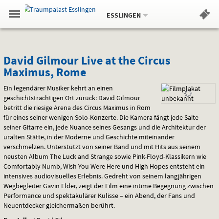
Aktueller
Gehe
Standort:
Weitere
.
zur
ESSLINGEN
Standorte:
Menü
Startseite:
Navigation
Hinweis
Springe
zum
,
zum
.
Standortauswahl
umschalten
und
direkt
Inhalt
Menü
David
Service
David Gilmour Live at the Circus
Maximus, Rome
Gilmour
Ein legendärer Musiker kehrt an einen
Live
geschichtsträchtigen Ort zurück: David Gilmour
betritt die riesige Arena des Circus Maximus in Rom
at
für eines seiner wenigen Solo-Konzerte. Die Kamera fängt jede Saite
the
seiner Gitarre ein, jede Nuance seines Gesangs und die Architektur der
uralten Stätte, in der Moderne und Geschichte miteinander
Circus
verschmelzen. Unterstützt von seiner Band und mit Hits aus seinem
neusten Album The Luck and Strange sowie Pink-Floyd-Klassikern wie
Maximus,
Comfortably Numb, Wish You Were Here und High Hopes entsteht ein
intensives audiovisuelles Erlebnis. Gedreht von seinem langjährigen
Rome
Wegbegleiter Gavin Elder, zeigt der Film eine intime Begegnung zwischen
Performance und spektakulärer Kulisse – ein Abend, der Fans und
Neuentdecker gleichermaßen berührt.