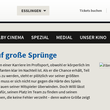
Aktueller
Servicefunktionen
Aktuelles
Hier
.
.
ESSLINGEN
Tickets
buchen
Standort:
Weitere
Programm:
einfach
Standorte:
online
BY CINEMA
SPEZIAL
MEDIAL
UNSER KINO
auf große Sprünge
n einer Karriere im Profisport, obwohl er körperlich im
anten klar im Nachteil ist. Als er die Chance erhält, Teil
u werden, steht er plötzlich vor seiner größten
muss er sich nicht nur gegen die Härte des Spiels
uen seiner Mitspieler überwinden. Doch Willi lässt
für, seinen Platz im Team zu finden und seinen
hen, die keine Fehler verzeiht – denn wahre Größe zeigt