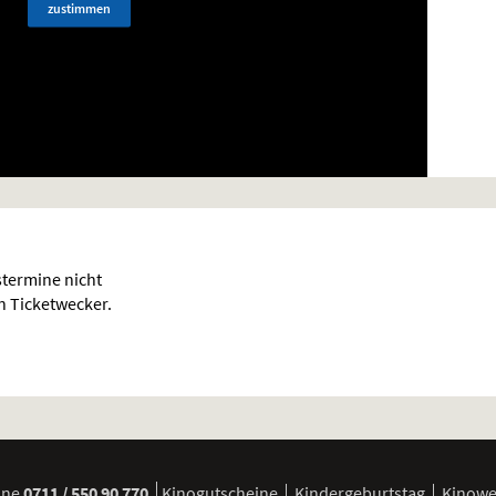
zustimmen
termine nicht
en Ticketwecker.
ine
0711 / 550 90 770
Kinogutscheine
Kindergeburtstag
Kinow