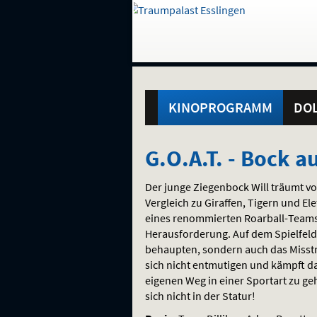
Gehe
zur
Startseite:
Standortauswahl
Navigation
Hinweis
Springe
zum
,
zum
.
und
direkt
Inhalt
Menü
Hauptmenü
Service
KINOPROGRAMM
DOL
G.O.A.T.
G.O.A.T. - Bock 
-
Der junge Ziegenbock Will träumt vo
Bock
Vergleich zu Giraffen, Tigern und Elef
eines renommierten Roarball-Teams z
auf
Herausforderung. Auf dem Spielfeld 
behaupten, sondern auch das Misstra
große
sich nicht entmutigen und kämpft da
eigenen Weg in einer Sportart zu ge
Sprünge
sich nicht in der Statur!