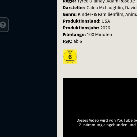
Regie:
Tyree Dillihay, Adam Rosette
Darsteller:
Caleb McLaughlin, David 
Genre:
Kinder- & Familienfilm, Anim
Produktionsland:
USA
Produktionsjahr:
2026
Filmlänge:
100 Minuten
FSK
:
ab 6
Dieses Video wird von YouTube b
Zustimmung eingebunden und a