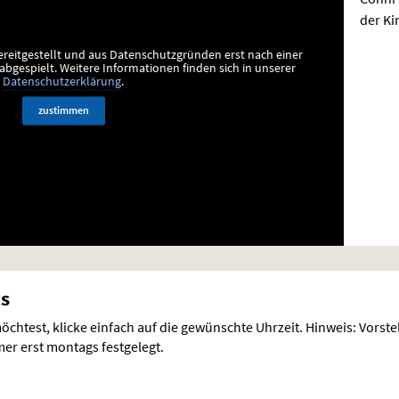
der Ki
ereitgestellt und aus Datenschutzgründen erst nach einer
bgespielt.
Weitere Informationen finden sich in unserer
Datenschutzerklärung
.
zustimmen
ts
chtest, klicke einfach auf die gewünschte Uhrzeit. Hinweis: Vorst
r erst montags festgelegt.