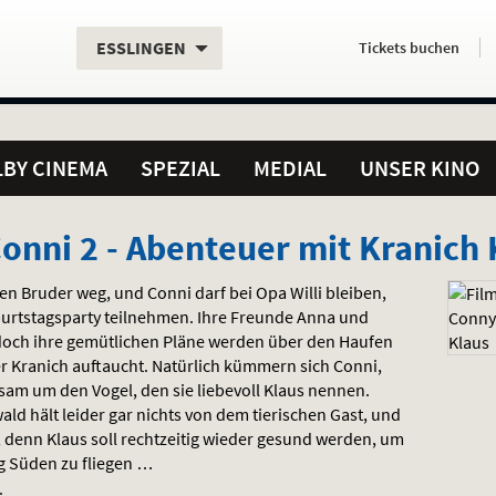
Aktueller
Servicefunktionen
Aktuelles
Hier
.
.
ESSLINGEN
Tickets
buchen
Standort:
Weitere
Programm:
einfach
Standorte:
online
BY CINEMA
SPEZIAL
MEDIAL
UNSER KINO
onni 2 - Abenteuer mit Kranich 
en Bruder weg, und Conni darf bei Opa Willi bleiben,
burtstagsparty teilnehmen. Ihre Freunde Anna und
doch ihre gemütlichen Pläne werden über den Haufen
ter Kranich auftaucht. Natürlich kümmern sich Conni,
am um den Vogel, den sie liebevoll Klaus nennen.
ld hält leider gar nichts von dem tierischen Gast, und
n, denn Klaus soll rechtzeitig wieder gesund werden, um
g Süden zu fliegen …