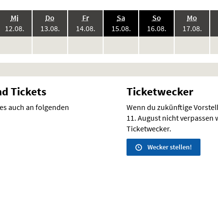
.,
.,
.,
.,
.,
.,
Mi
Do
Fr
Sa
So
Mo
6:
2026:
2026:
2026:
2026:
2026:
2026
12.08.
13.08.
14.08.
15.08.
16.08.
17.08.
keine
keine
keine
keine
keine
keine
ke
r
Vorstellungen
Vorstellungen
Vorstellungen
Vorstellungen
Vorstellungen
Vorstellunge
Vo
nd Tickets
Ticketwecker
 es auch an folgenden
Wenn du zukünftige Vorste
11. August nicht verpassen wi
Ticketwecker.
Wecker stellen!