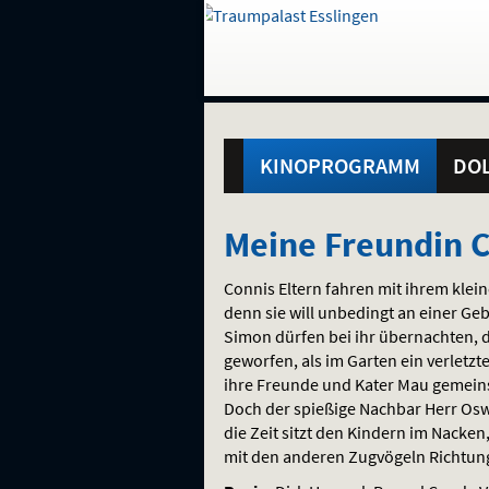
Gehe
zur
Startseite:
Standortauswahl
Navigation
Hinweis
Springe
zum
,
zum
.
und
direkt
Inhalt
Menü
Hauptmenü
Service
KINOPROGRAMM
DOL
Meine
Meine Freundin C
Freundin
Connis Eltern fahren mit ihrem klein
Conni
denn sie will unbedingt an einer Ge
Simon dürfen bei ihr übernachten, 
2
geworfen, als im Garten ein verletz
ihre Freunde und Kater Mau gemeins
-
Doch der spießige Nachbar Herr Oswa
die Zeit sitzt den Kindern im Nacke
Abenteuer
mit den anderen Zugvögeln Richtun