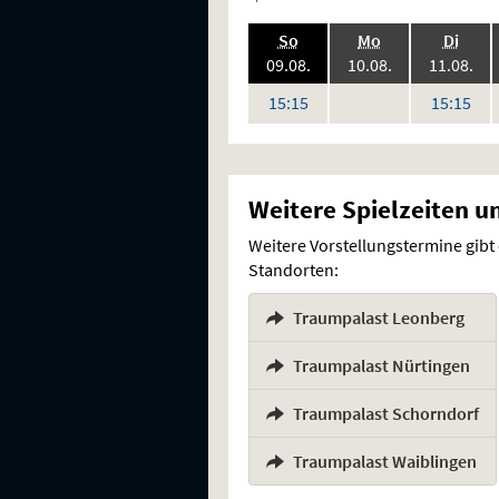
.,
.,
.,
So
Mo
Di
2026:
2026:
202
09.08.
10.08.
11.08.
keine
Uhr
Uh
15:15
15:15
Vorstellungen
Weitere Spielzeiten u
Weitere Vorstellungstermine gibt
Standorten:
Traumpalast Leonberg
,
Traumpalast Nürtingen
,
Traumpalast Schorndorf
,
Traumpalast Waiblingen