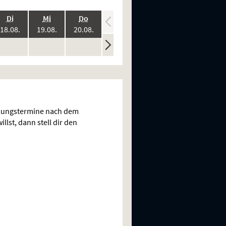
.,
.,
.,
.,
.,
Di
Mi
Do
Fr
Sa
:
2026:
2026:
2026:
2026:
2026:
18.08.
19.08.
20.08.
21.08.
22.08.
ine
keine
keine
keine
keine
n
rstellungen
Vorstellungen
Vorstellungen
Vorstellungen
Vorstellungen
llungstermine nach dem
llst, dann stell dir den