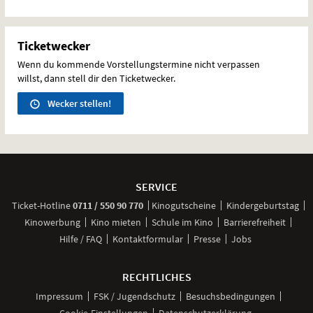
Ticketwecker
Wenn du kommende Vorstellungstermine nicht verpassen
willst, dann stell dir den Ticketwecker.
Wecker stellen!
Weitere
Navigationsmöglichkeiten
SERVICE
anrufen
Ticket-
Hotline
0711 / 550 90 770
Kinogutscheine
Kindergeburtstag
Kinowerbung
Kino mieten
Schule im Kino
Barrierefreiheit
Hilfe / FAQ
Kontaktformular
Presse
Jobs
RECHTLICHES
Impressum
FSK / Jugendschutz
Besuchsbedingungen