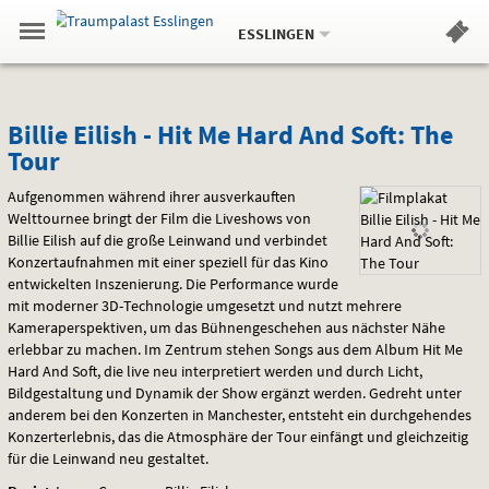
Aktueller
Gehe
Standort:
Weitere
.
zur
ESSLINGEN
Standorte:
Menü
Startseite:
Navigation
Hinweis
Springe
zum
,
zum
.
Standortauswahl
umschalten
und
direkt
Inhalt
Menü
Billie
Service
Billie Eilish - Hit Me Hard And Soft: The
Tour
Eilish
Aufgenommen während ihrer ausverkauften
-
Welttournee bringt der Film die Liveshows von
Billie Eilish auf die große Leinwand und verbindet
Hit
Konzertaufnahmen mit einer speziell für das Kino
Me
entwickelten Inszenierung. Die Performance wurde
mit moderner 3D-Technologie umgesetzt und nutzt mehrere
Hard
Kameraperspektiven, um das Bühnengeschehen aus nächster Nähe
erlebbar zu machen. Im Zentrum stehen Songs aus dem Album Hit Me
And
Hard And Soft, die live neu interpretiert werden und durch Licht,
Bildgestaltung und Dynamik der Show ergänzt werden. Gedreht unter
Soft:
anderem bei den Konzerten in Manchester, entsteht ein durchgehendes
Konzerterlebnis, das die Atmosphäre der Tour einfängt und gleichzeitig
The
für die Leinwand neu gestaltet.