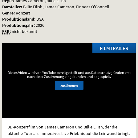
Regie:
James Cameron, Billie Eilish
Tour
Darsteller:
Billie Eilish, James Cameron, Finneas O'Connell
Genre:
Konzert
Produktionsland:
USA
Produktionsjahr:
2026
FSK
:
nicht bekannt
FILMTRAILER
Dieses Video wird von YouTube bereitgestellt und aus Datenschutzgründen erst
nach einer Zustimmung eingebunden und abgespielt.
zustimmen
3D-Konzertfilm von James Cameron und Billie Eilish, der die
aktuelle Tour als immersives Live-Erlebnis auf die Leinwand bringt.