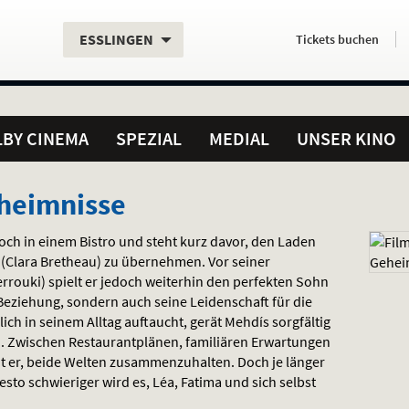
Aktueller
Servicefunktionen
Aktuelles
Hier
.
.
ESSLINGEN
Tickets
buchen
Standort:
Weitere
Programm:
einfach
Standorte:
online
BY CINEMA
SPEZIAL
MEDIAL
UNSER KINO
heimnisse
Koch in einem Bistro und steht kurz davor, den Laden
 (Clara Bretheau) zu übernehmen. Vor seiner
errouki) spielt er jedoch weiterhin den perfekten Sohn
 Beziehung, sondern auch seine Leidenschaft für die
lich in seinem Alltag auftaucht, gerät Mehdís sorgfältig
. Zwischen Restaurantplänen, familiären Erwartungen
 er, beide Welten zusammenzuhalten. Doch je länger
sto schwieriger wird es, Léa, Fatima und sich selbst