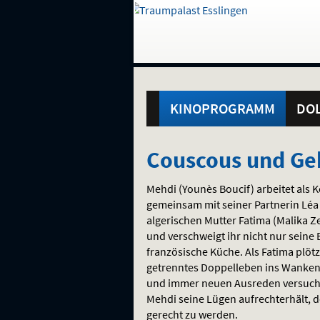
Gehe
zur
Startseite:
Standortauswahl
Navigation
Hinweis
Springe
zum
,
zum
.
und
direkt
Inhalt
Menü
Hauptmenü
Service
KINOPROGRAMM
DOL
Couscous
Couscous und Ge
und
Mehdi (Younès Boucif) arbeitet als 
Geheimnisse
gemeinsam mit seiner Partnerin Léa
algerischen Mutter Fatima (Malika Z
und verschweigt ihr nicht nur seine
französische Küche. Als Fatima plötz
getrenntes Doppelleben ins Wanken
und immer neuen Ausreden versucht
Mehdi seine Lügen aufrechterhält, de
gerecht zu werden.