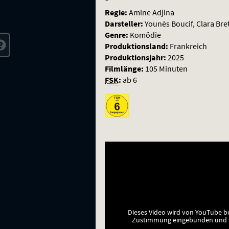
Regie:
Amine Adjina
Darsteller:
Younès Boucif, Clara Br
Genre:
Komödie
Produktionsland:
Frankreich
Produktionsjahr:
2025
Filmlänge:
105 Minuten
FSK
:
ab 6
Dieses Video wird von YouTube b
Zustimmung eingebunden und a