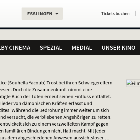
Aktueller
Servicefunktionen
Aktuelles
Hier
.
.
ESSLINGEN
Tickets
buchen
Standort:
Weitere
Programm:
einfach
Standorte:
online
BY CINEMA
SPEZIAL
MEDIAL
UNSER KINO
ce (Souheila Yacoub) Trost bei ihren Schwiegereltern
wesen. Doch die Zusammenkunft nimmt eine
igte Buch der Toten erneut seinen Einfluss entfaltet.
lieder von dämonischen Kräften erfasst und
adites. Während die Bedrohung immer weiter um sich
und versucht, die verbliebenen Angehörigen zu retten.
entwickelt sich zu einem verzweifelten Kampf gegen
en familiären Bindungen nicht Halt macht. Mit jeder
t aus dem abgeschiedenen Anwesen aussichtsloser …